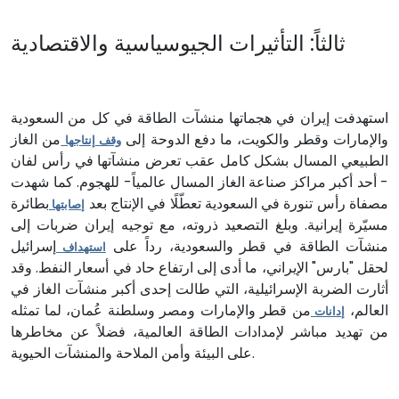
ثالثاً: التأثيرات الجيوسياسية والاقتصادية
استهدفت إيران في هجماتها منشآت الطاقة في كل من السعودية
والإمارات وقطر والكويت، ما دفع الدوحة إلى
من الغاز
وقف إنتاجها
الطبيعي المسال بشكل كامل عقب تعرض منشآتها في رأس لفان
- أحد أكبر مراكز صناعة الغاز المسال عالمياً- للهجوم. كما شهدت
مصفاة رأس تنورة في السعودية تعطّلًا في الإنتاج بعد
بطائرة
إصابتها
مسيّرة إيرانية. وبلغ التصعيد ذروته، مع توجيه إيران ضربات إلى
منشآت الطاقة في قطر والسعودية، رداً على
إسرائيل
استهداف
لحقل "بارس" الإيراني، ما أدى إلى ارتفاع حاد في أسعار النفط. وقد
أثارت الضربة الإسرائيلية، التي طالت إحدى أكبر منشآت الغاز في
العالم،
من قطر والإمارات ومصر وسلطنة عُمان، لما تمثله
إدانات
من تهديد مباشر لإمدادات الطاقة العالمية، فضلاً عن مخاطرها
على البيئة وأمن الملاحة والمنشآت الحيوية.