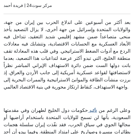
مركز سوث24 | فريدة أحمد
بعد أكثر من أسبوعين على اندلاع الحرب بين إيران من جهة،
والولايات المتحدة وإسرائيل من جهة أخرى، لا يزال التصعيد يأخذ
منحى متصاعداً ضمن مشهد إقليمي شديد التعقيد، تتداخل فيه
الأبعاد العسكرية مع الحسابات الاقتصادية، وتتشابك فيه معادلات
الردع مع أدوات الضغط الاستراتيجي. وفي قلب هذه المعادلة تقف
منطقة الخليج، التي تبدو أكثر عرضة لتداعيات هذا التصعيد، بعدما
باتت دولها الست ضمن دائرة الاستهداف الإيراني المباشر نظراً
لاستضافتها لقواعد عسكرية أمريكية إلى جانب الأردن والعراق. إذ
برزت منشآت الطاقة والموانئ الاستراتيجية والممرات البحرية إلى
واجهة الاستهداف، كنقاط ارتكاز محورية في بنية الاقتصاد العالمي.
وعلى الرغم من
حكومات دول الخليج لطهران وفي مقدمتها
تأكيد
السعودية، بأنها لن تسمح للولايات المتحدة باستخدام أراضيها أو
مجالها الجوي في سياق الحرب، فقد نفّذت إيران سلسلة هجمات
بطائرات مسيرة وصواريخ على امتداد المنطقة. وفيما يبدو أن أحد