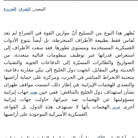
المصدر:
،
الشرق
الجزيرة
يُظهر هذا النوع من التسليح أنّ موازين القوة في الصراع لم تعد
تُقاس فقط بطبيعة الأطراف المنخرطة، بل أيضاً بتنوع الأدوات
العسكرية المستخدمة ومستوى تطورها. فقد سعت الأطراف إلى
استعراض قدراتها عبر توظيف منظومات قتالية متعددة، من
الصواريخ والطائرات المسيّرة إلى الدفاعات الجوية والتقنيات
الحديثة. وفي المقابل، اتجهت دول الخليج إلى تبنّي مقاربة دفاعية،
متجنبة الانخراط المباشر في الحرب، ومركزة على حماية أراضيها
والتصدي للهجمات الإيرانية. في إطار ذلك، اتسمت مواقف طهران
بشأن استهداف دول الخليج بالتناقض؛ ففي حين
جهات إيرانية
نفت
مسؤوليتها عن الهجمات ضد جيرانها، حاولت جهات إيرانية
أخرى
الهجمات بأنها لا تستهدف هذه الدول، بل القواعد
تبرير
العسكرية الأميركية الموجودة على أراضيها.