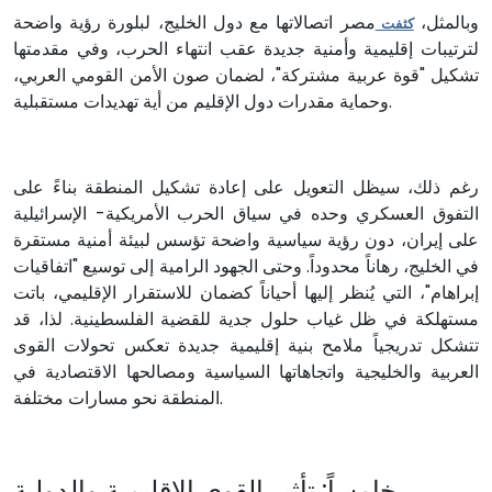
وبالمثل،
مصر اتصالاتها مع دول الخليج، لبلورة رؤية واضحة
كثفت
لترتيبات إقليمية وأمنية جديدة عقب انتهاء الحرب، وفي مقدمتها
تشكيل "قوة عربية مشتركة"، لضمان صون الأمن القومي العربي،
وحماية مقدرات دول الإقليم من أية تهديدات مستقبلية.
رغم ذلك، سيظل التعويل على إعادة تشكيل المنطقة بناءً على
التفوق العسكري وحده في سياق الحرب الأمريكية- الإسرائيلية
على إيران، دون رؤية سياسية واضحة تؤسس لبيئة أمنية مستقرة
في الخليج، رهاناً محدوداً. وحتى الجهود الرامية إلى توسيع "اتفاقيات
إبراهام"، التي يُنظر إليها أحياناً كضمان للاستقرار الإقليمي، باتت
مستهلكة في ظل غياب حلول جدية للقضية الفلسطينية. لذا، قد
تتشكل تدريجياً ملامح بنية إقليمية جديدة تعكس تحولات القوى
العربية والخليجية واتجاهاتها السياسية ومصالحها الاقتصادية في
المنطقة نحو مسارات مختلفة.
خامساً: تأثير القوى الإقليمية والدولية