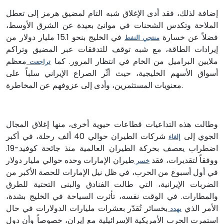
إضافة لذلك، فقد أدى الإغلاق شبه التام لمضيق هرمز إلى تعطل
الملاحة وتكدس الشحنات في موانئ بعيدة عن الشرق الأوسط،
فضلاً عن خسارة
في الخليج بنحو 15.1 مليار دولار من
منتجي النفط
إيرادات الطاقة، مع شبه توقف للتدفقات عبر المضيق وتراكم
ملايين البراميل من الخام في انتظار المرور. كما
معظم
تراجعت
أسواق الأسهم الخليجية، حيث أثّر الصراع الإيراني سلباً على
معنويات المستثمرين، وأدى إلى عزوفهم عن المخاطرة.
وطالت هذه التداعيات قطاعات حيوية أخرى، منها إغلاق المجال
الجوي إلى
شركات الطيران حوالي 40 ألف رحلة، في أكبر
إلغاء
اضطراب يعصف بحركة الطيران العالمية منذ جائحة كوفيد-19.
ووفقاً لتقديرات، فقد
طيران الإمارات وحده حوالي مليار دولار
خسر
في أول أسبوع من الحرب، في ظل نيل الإمارات للحصة الأكبر من
الضربات الإيرانية، التي طالت الفنادق والبنى التحتية للطرق
والمطارات. في الوقت نفسه، تأثرت السياحة في الخليج بشدة،
الأمر الذي
بخسائر تُقدّر بعشرات مليارات الدولارات في حال
يهدد
استمرت الحرب الأمريكية الإسرائيلية مع إيران، خصوصاً وأن دول