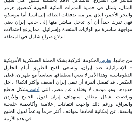
مباشر في الصراع، فالشاغل الأهم بالنسبة لبكين على سبيل
المثال، يتمثل في حماية الممرات المائية الحيوية كمضيق هرمز
والبحر الأحمر، الذي تمر منه تدفقات الطاقة إلى آسيا. أما موسكو،
فهي تدرك جيداً أن أي تدخل مباشر منها إلى جانب إيران يعني
مواجهة مباشرة مع الولايات المتحدة وإسرائيل، مما يرفع احتمالات
اندلاع صراع شامل في المنطقة.
من جانبها،
الحكومة التركية بشدّة الحملة العسكرية الأمريكية
تعارض
- الإسرائيلية ضد إيران، وتسعى لفتح الطريق أمام الحلول
الدبلوماسية. وهذا الأمر لا يعني اصطفافها سياسياً مع طهران، فعلى
العكس، قد تُفضل أنقرة أن تبقى إيران أضعف وأكثر انكفاءً داخل
حدودها. وهو موقف لا يختلف عن مصر، التي
بشكل قاطع
أدانت
ورفضت بشكل مطلق استهداف إيران لدول الخليج والأردن
والعراق، ورغم ذلك واجهت انتقادات إعلامية وأكاديمية خليجية
واسعة، عن إمكانية اتخاذها لمواقف أكثر حزماً ودعماً لدول الخليج
في هذه الأزمة.