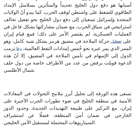
أسبابها هو دفع دول الخليج تحديداً والمتأثرين بسلاسل الإمداد
الطاقوي للضغط على واشنطن لوقف الحرب. كما يبدو أنّ الولايات
المتحدة وإسرائيل تسعيان إلى دفع دول الخليج نحو تفعيل تحالف
استراتيجي في سياق الحرب، مع ضمان مشاركتها بشكل فاعل في
العمليات العسكرية. لم يقتصر الأمر على ذلك؛ فمع قيام إيران
على
حركة الملاحة في مضيق هرمز بشكل شبه كامل، وهو
تعطيل
الممر الذي يمر عبره نحو خُمس إمدادات النفط العالمية،
ترمب
دعا
الدول إلى الإسهام في تأمين الملاحة في المضيق، إلا أنّ هذه
الدعوة قوبلت برفض من عدد من الأطراف خاصة من دول حلف
شمال الأطلسي.
تسعى هذه الورقة إلى تحليل أبرز ملامح التحولات في المعادلات
الأمنية في منطقة الخليج في ضوء تطورات الحرب الأخيرة على
إيران، مع التركيز على طبيعة التهديدات الجديدة، وحدود الدور
الخارجي في ضمان أمن المنطقة، فضلًا عن استشراف
السيناريوهات المحتملة لمستقبل الأمن الخليجي.