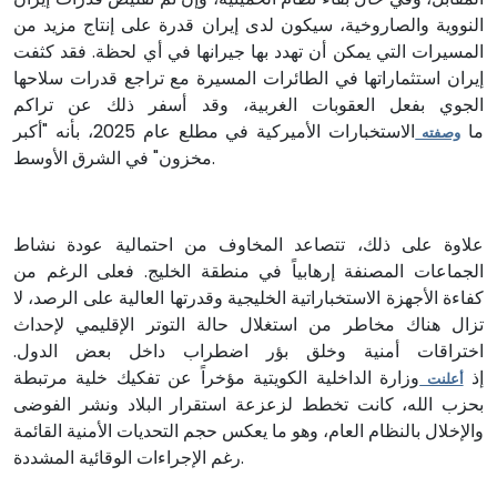
النووية والصاروخية، سيكون لدى إيران قدرة على إنتاج مزيد من
المسيرات التي يمكن أن تهدد بها جيرانها في أي لحظة. فقد كثفت
إيران استثماراتها في الطائرات المسيرة مع تراجع قدرات سلاحها
الجوي بفعل العقوبات الغربية، وقد أسفر ذلك عن تراكم
ما
الاستخبارات الأميركية في مطلع عام 2025، بأنه "أكبر
وصفته
مخزون" في الشرق الأوسط.
علاوة على ذلك، تتصاعد المخاوف من احتمالية عودة نشاط
الجماعات المصنفة إرهابياً في منطقة الخليج. فعلى الرغم من
كفاءة الأجهزة الاستخباراتية الخليجية وقدرتها العالية على الرصد، لا
تزال هناك مخاطر من استغلال حالة التوتر الإقليمي لإحداث
اختراقات أمنية وخلق بؤر اضطراب داخل بعض الدول.
إذ
وزارة الداخلية الكويتية مؤخراً عن تفكيك خلية مرتبطة
أعلنت
بحزب الله، كانت تخطط لزعزعة استقرار البلاد ونشر الفوضى
والإخلال بالنظام العام، وهو ما يعكس حجم التحديات الأمنية القائمة
رغم الإجراءات الوقائية المشددة.