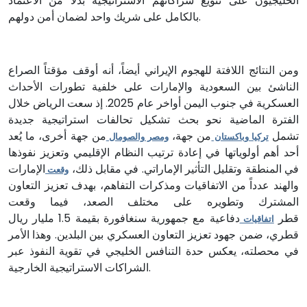
الخليجيون على تنويع شراكاتهم الاستراتيجية بدلاً من الاعتماد
بالكامل على شريك واحد لضمان أمن دولهم.
ومن النتائج اللافتة للهجوم الإيراني أيضاً، أنه أوقف مؤقتاً الصراع
الناشئ بين السعودية والإمارات على خلفية تطورات الأحداث
العسكرية في جنوب اليمن أواخر عام 2025. إذ سعت الرياض خلال
الفترة الماضية نحو بحث تشكيل تحالفات استراتيجية جديدة
تشمل
من جهة،
من جهة أخرى، ما يُعد
تركيا وباكستان
ومصر والصومال
أحد أهم أولوياتها في إعادة ترتيب النظام الإقليمي وتعزيز نفوذها
في المنطقة وتقليل التأثير الإماراتي. في مقابل ذلك،
الإمارات
وقعت
والهند عدداً من الاتفاقيات ومذكرات التفاهم، بهدف تعزيز التعاون
المشترك وتطويره على مختلف الصعد، فيما وقعت
قطر
دفاعية مع جمهورية سنغافورة بقيمة 1.5 مليار ريال
اتفاقيات
قطري، ضمن جهود تعزيز التعاون العسكري بين البلدين. وهذا الأمر
في محصلته، يعكس حدة التنافس الخليجي في تقوية النفوذ عبر
الشراكات الاستراتيجية الخارجية.