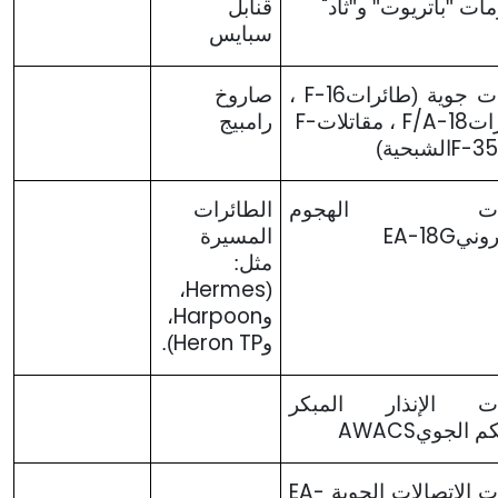
"
ات "باتريوت" و"ثاد
قنابل
سبايس
F-16
ات جوية (طائرات
،
صاروخ
F-
F/A-18
ات
، مقاتلات
رامبيج
F-3
الشبحية)
رات الهجوم
الطائرات
EA-18G
روني
المسيرة
مثل:
Hermes
،
(
Harpoon
و
،
Heron TP
و
).
ات الإنذار المبكر
AWACS
كم الجوي
EA-
ت الاتصالات الجوية