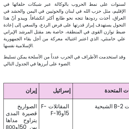
لسنوات على نمط الحروب بالوكالة عبر شبكات حلفائها في
الإقليم، مثل حزب الله في لبنان والحوثيين في اليمن والحشد في
العراق، أخذت ردودها تتجه نحو طابع أكثر انكشافاً. ويبدو أنّ هذا
التحول يستهدف إبراز قدرتها على فرض الردع، والسعي إلى إعادة
ضبط توازن القوى في المنطقة، خاصة بعد مقتل المرشد الإيراني
علي خامنئي، الذي اعتبر اغتياله معركة من أجل بقاء الجمهورية
الإسلامية نفسها.
وقد استخدمت الأطراف في الحرب عدداً من الأسلحة يمكن تسليط
الضوء على أبرزها في الجدول التالي:
ات المتحدة
إسرائيل
إيران
F-
B-2
ت
الشبحية
المقاتلات
الصواريخ
F-16
15
و
قصيرة المدى
يتراوح مداها
150
بين
و800