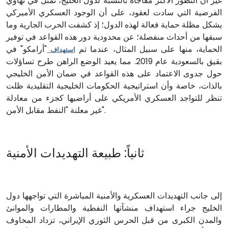
غير أنّ التطور الأكثر مفاجأة بالنسبة لدول الخليج، تمثل في تهاوي
الفرضية التي سادت لعقود، على أن الوجود العسكري الأميركي
يشكل مظلة حماية فعالة لهذه الدول؛ إذ كشفت الحرب الجارية وما
سبقها من أحداث منفصلة؛ عن محدودية دور هذه القواعد في توفير
الحماية، منها على سبيل المثال، عندما تم
"أرامكو" في
استهداف
بقيق بالسعودية عام 2019. مما يعيد الوضع الراهن طرح تساؤلات
حول جدوى الاعتماد على هذه القواعد في ضمان الأمن الخليجي
بالذات، خاصة وأن استراتيجية الحكومات الخليجية التقليدية ظلت
تنظر للتواجد العسكري الأمريكي على أراضيها كجزء من معادلة
غير معلنة "النفط مقابل الأمن".
ثانياً: طبيعة التهديدات الأمنية
إلى جانب التهديدات العسكرية والأمنية المباشرة التي تواجهها دول
الخليج جراء استهداف منشآتها النفطية والمطارات والموانئ
والمدن الكبرى من قبل الحرس الثوري الإيراني، تزداد المخاوف