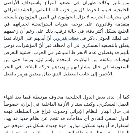
من تأثير وكلاء طهران في تصعيد النزاع واستهداف الأراضي
الخليجية. فبينما انخرط كل من حزب الله اللبناني والحشد العراقي
في مجريات الحرب، لا يزال الحوثيون في اليمن المزودون بأسلحة
متقدمة وقادرون على توجيه ضربات استراتيجية لجيرانهم في
الخليج بشكل أكثر دقة، في حالة ترقب. ذلك على رغم أن زعيمهم
عبدالملك الحوثي، ذكر في
أنّ أيديهم على الزناد فيما
خطاب تلفزيوني
يتعلق بالتصعيد العسكري في أي لحظة. غير أنّ المؤشرات، توحي
بأنهم قد يفضلون عدم الانخراط المباشر في الحرب، خشية التعرض
لهجمات مكثفة من الولايات المتحدة وإسرائيل، وربما حتى من
السعودية، في حال مشاركتهم وتهديدهم حركة الملاحة في البحر
الأحمر، إلى جانب التعطيل الذي طال مضيق هرمز بالفعل.
كما أن لدى بعض الدول الخليجية مخاوف مرتبطة فيما بعد انتهاء
العمل العسكري، وكيف ستدار الأزمة الداخلية في إيران، خصوصاً
في حال انهيار النظام الإيراني وحدوث فراغ في السلطة. فهذه
الدول تسعى لتفادي أي مفاجآت قد تنجم عن نظام جديد قد يهدد
استقرارها أو يعيد تشكيل موازين قوة جديدة بشكل غير متوقع. في
المقابل، وفي حال بقاء نظام الخمينية، وإن تم تقليص قدرات إيران