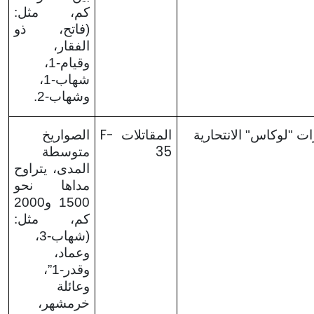
كم، مثل:
(فاتح، ذو
الفقار،
وقيام-1،
شهاب-1،
وشهاب-2.
F-
ات "لوكاس" الانتحارية
المقاتلات
الصواريخ
35
متوسطة
المدى، يتراوح
مداها نحو
1500 و2000
كم، مثل:
(شهاب-3،
وعماد،
وقدر-1”،
وعائلة
خرمشهر،