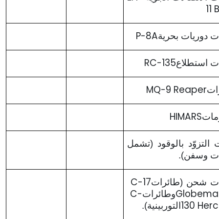
11
P-8A
ت دوريات بحرية
RC-135
ت استطلاع
MQ-9 Reaper
ات
HIMARS
مات
 التزوّد بالوقود (تشمل
ت وسفن).
C-17
ت شحن (طائرات
C-
Globema
وطائرات
130 Her
التوربينية).