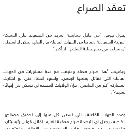
تعقّد الصراع
يقول جونو: "من خلال ممارسة المزيد من الضغوط على المملكة
العربية السعودية وغيرها من الجهات الفاعلة في النزاع، يمكن لواشنطن
أن تساعد في دفع عملية السلام - لا أكثر."
ويضيف "هذا صراع معقد وعنيف، مع عدة مستويات من الجهات
الفاعلة التي تقاتل بعضها البعض. ولسوء الحظ، حتى لو اختارت
المشاركة أكثر من الماضي، فإنّ الولايات المتحدة لن تتمكن من إنهائه
بسرعة".
وعدد الجهات الفاعلة، التي تسعى كل منها إلى تحقيق مصالحها
الخاصة، يجعل أي نتيجة للصراع معقدة للغاية. تقاتل قوتان رئيسيتان،
حكومة عبد ربه منصور هادي المدعومة من التحالف والمتمردين