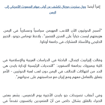
إقرأ أيضا:
وول ستريت جورنال تكشف عن أولى مهام المبعوث الأمريكي إلى
اليمن
"أصبح الحوثيون الآن اللاعب المهيمن سياسياً وعسكرياً في اليمن.
هزيمتهم ليست خياراً على المدى القصير"، يلاحظ توماس جونو، الخبير
الخليجي والأستاذ المشارك في جامعة أوتاوا.
وقالت إليزابيث كيندال، الباحثة في الدراسات العربية والإسلامية في
كلية بيمبروك بجامعة أكسفورد: "التحديات الرئيسية لإدارة بايدن هي
الحد من انتهاكات التحالف في اليمن دون لعب لعبة الحوثيين - الأمر
يتعلق بالتعامل معهم ومع إيران مع محاسبتهم على عدوانهم".
وفي أعقاب تصريحات جو بايدن الأخيرة يوم الخميس، يشعر بعض
الخبراء بالقلق بشكل خاص من أنّ المتمردين يكتسبون تقدماً في