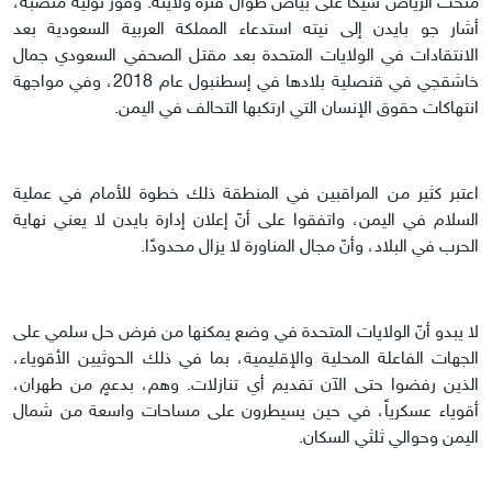
منحت الرياض شيكاً على بياض طوال فترة ولايته. وفور توليه منصبه،
أشار جو بايدن إلى نيته استدعاء المملكة العربية السعودية بعد
الانتقادات في الولايات المتحدة بعد مقتل الصحفي السعودي جمال
خاشقجي في قنصلية بلادها في إسطنبول عام 2018، وفي مواجهة
انتهاكات حقوق الإنسان التي ارتكبها التحالف في اليمن.
اعتبر كثير من المراقبين في المنطقة ذلك خطوة للأمام في عملية
السلام في اليمن، واتفقوا على أنّ إعلان إدارة بايدن لا يعني نهاية
الحرب في البلاد، وأنّ مجال المناورة لا يزال محدودًا.
لا يبدو أنّ الولايات المتحدة في وضع يمكنها من فرض حل سلمي على
الجهات الفاعلة المحلية والإقليمية، بما في ذلك الحوثيين الأقوياء،
الذين رفضوا حتى الآن تقديم أي تنازلات. وهم، بدعمٍ من طهران،
أقوياء عسكرياً، في حين يسيطرون على مساحات واسعة من شمال
اليمن وحوالي ثلثي السكان.