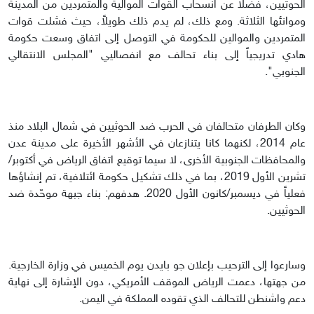
الحوثيين، فضلاً عن انسحاب القوات الموالية والمتمردين من المدينة
وموانئها الثلاثة. ومع ذلك، لم يدم ذلك طويلاً، حيث فشلت قوات
المتمردين والموالين للحكومة في التوصل إلى اتفاق وسعت حكومة
هادي تدريجياً إلى بناء تحالف مع انفصاليي "المجلس الانتقالي
الجنوبي".
وكان الطرفان متحالفان في الحرب ضد الحوثيين في شمال البلاد منذ
عام 2014، لكنهما كانا يتنازعان في الأشهر الأخيرة على مدينة عدن
والمحافظات الجنوبية الأخرى، لا سيما توقيع اتفاق الرياض في أكتوبر/
تشرين الأول 2019، بما في ذلك تشكيل حكومة ائتلافية، تم إنشاؤها
فعلياً في ديسمبر/كانون الأول 2020. هدفهم: بناء جبهة موحّدة ضد
الحوثيين.
وسارعوا إلى الترحيب بإعلان جو بايدن يوم الخميس في وزارة الخارجية.
من جهتها، دعمت الرياض الموقف الأمريكي، دون الإشارة إلى نهاية
دعم واشنطن للتحالف الذي تقوده المملكة في اليمن.