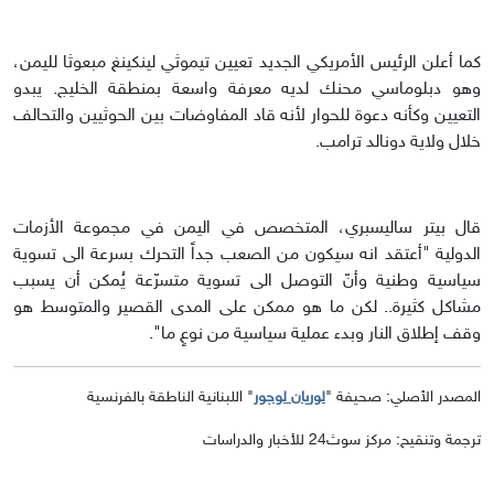
كما أعلن الرئيس الأمريكي الجديد تعيين تيموثي لينكينغ مبعوثا لليمن،
وهو دبلوماسي محنك لديه معرفة واسعة بمنطقة الخليج. يبدو
التعيين وكأنه دعوة للحوار لأنه قاد المفاوضات بين الحوثيين والتحالف
خلال ولاية دونالد ترامب.
قال بيتر ساليسبري، المتخصص في اليمن في مجموعة الأزمات
الدولية "أعتقد انه سيكون من الصعب جداً التحرك بسرعة الى تسوية
سياسية وطنية وأنّ التوصل الى تسوية متسرّعة يُمكن أن يسبب
مشاكل كثيرة.. لكن ما هو ممكن على المدى القصير والمتوسط هو
وقف إطلاق النار وبدء عملية سياسية من نوعٍ ما".
المصدر الأصلي: صحيفة "
لوريان لوجور
" اللبنانية الناطقة بالفرنسية
ترجمة وتنقيح: مركز سوث24 للأخبار والدراسات