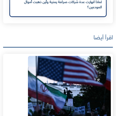
لماذا انهارت عدة شركات صرافة يمنية وأين ذهبت أموال
المودعين؟
اقرأ أيضا