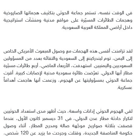
في الوقت نفسه، تستمر جماعة الحوثي بتكثيف هجماتها الصاروخية
وهجمات الطائرات المسيّرة على مواقع مدنية ومنشآت استراتيجية
داخل أراضي المملكة العربية السعودية.
لقد تزامنت أقسى هذه الهجمات مع وصول المبعوث الأمريكي الخاص
إلى اليمن، توم ليندركينغ إلى السعودية والتقائه بعدد من المسؤولين
السعوديين واليمنيين. استهدفت، الأربعاء الماضي، أربع طائرات مسيّرة
مطار أبها الدولي. تعرّضت طائرة سعودية مدنية لإصابات كبيرة. أقرت
جماعة الحوثي بمسؤوليتها عن الهجوم، وزعمت أنها هاجمت أهدافاً
عسكرية.
لقي الهجوم الحوثي إدانات واسعة، حيث أظهر مدى استعداد الحوثيين
لتكرار حادثة مطار عدن الدولي، في 31 ديسمبر كانون الأول، عندما
قصفت بثلاثة صواريخ موجّهة صالة ومدرج المطار، أثناء وصول
حكومة المناصفة الجديدة، وقتلت وجرحت ما يزيد عن 120 شخص،