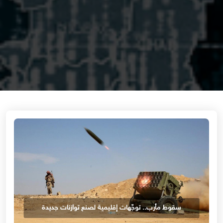
سقوط مأرب.. توجّهات إقليمية لصنع توازنات جديدة