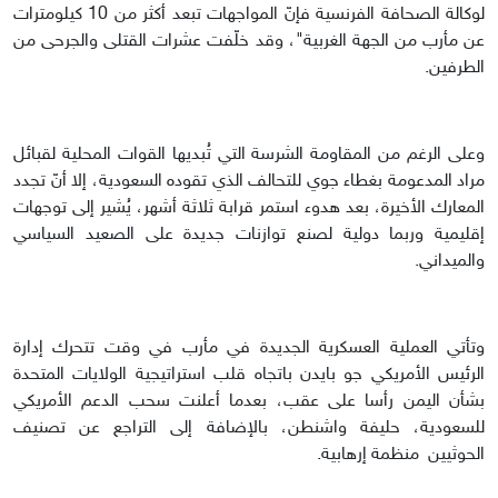
لوكالة الصحافة الفرنسية فإنّ المواجهات تبعد أكثر من 10 كيلومترات
عن مأرب من الجهة الغربية"، وقد خلّفت عشرات القتلى والجرحى من
الطرفين.
وعلى الرغم من المقاومة الشرسة التي تُبديها القوات المحلية لقبائل
مراد المدعومة بغطاء جوي للتحالف الذي تقوده السعودية، إلا أنّ تجدد
المعارك الأخيرة، بعد هدوء استمر قرابة ثلاثة أشهر، يُشير إلى توجهات
إقليمية وربما دولية لصنع توازنات جديدة على الصعيد السياسي
والميداني.
وتأتي العملية العسكرية الجديدة في مأرب في وقت تتحرك إدارة
الرئيس الأمريكي جو بايدن باتجاه قلب استراتيجية الولايات المتحدة
بشأن اليمن رأسا على عقب، بعدما أعلنت سحب الدعم الأمريكي
للسعودية، حليفة واشنطن، بالإضافة إلى التراجع عن تصنيف
الحوثيين منظمة إرهابية.