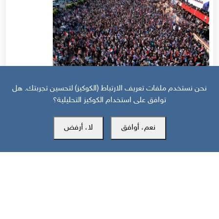
نحن نستخدم ملفات تعريف الارتباط (الكوكيز) لتحسين تجربتك. هل
توافق على استخدام الكوكيز التحليلية؟
قبل 11 يوم
نعم، أوافق
لا، أرفض
حرب أهلية محتملة إذا استمر القمع السعودي لجنوب اليمن