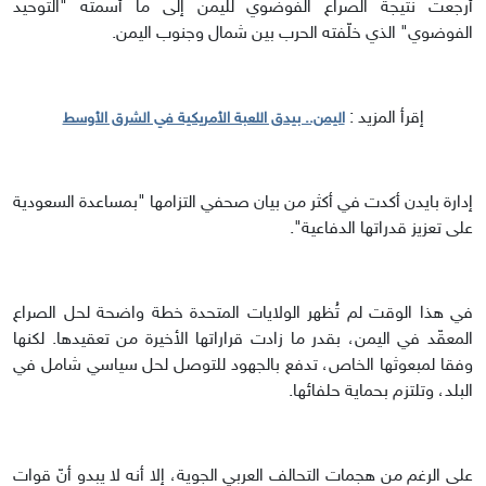
أرجعت نتيجة الصراع الفوضوي لليمن إلى ما أسمته "التوحيد
الفوضوي" الذي خلّفته الحرب بين شمال وجنوب اليمن.
إقرأ المزيد :
اليمن.. بيدق اللعبة الأمريكية في الشرق الأوسط
إدارة بايدن أكدت في أكثر من بيان صحفي التزامها "بمساعدة السعودية
على تعزيز قدراتها الدفاعية".
في هذا الوقت لم تُظهر الولايات المتحدة خطة واضحة لحل الصراع
المعقّد في اليمن، بقدر ما زادت قراراتها الأخيرة من تعقيدها. لكنها
وفقا لمبعوثها الخاص، تدفع بالجهود للتوصل لحل سياسي شامل في
البلد، وتلتزم بحماية حلفائها.
على الرغم من هجمات التحالف العربي الجوية، إلا أنه لا يبدو أنّ قوات