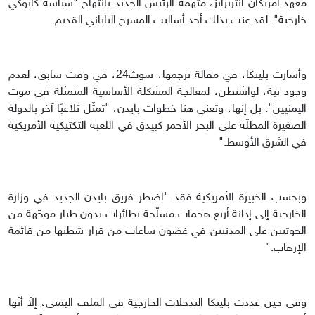
معهد أمريكان انتربرايز، متهمة الرئيس الجديد بانتهاج "سياسة كابوكي
خارجية". لقد عنت بذلك أحد أساليب المسرح الياباني القديم.
وأشارت بليتكا، في مقالة ترجمها، سوث24، في وقت سابق، لعدم
وجود نية، لواشنطن، لمعالجة المشكلة الأساسية المتمثلة في موت
اليمنيين". بل إنها، وتعني هنا خطوات بايدن، "تمثّل تلاعبًا آخر بالدولة
الصغيرة المطلّة على البحر الأحمر كبيدق في اللعبة التكتيكية الأمريكية
في الشرق الأوسط."
وبحسب الخبيرة الأمريكية فقد "اضطر فريق بايدن الجديد في وزارة
الخارجية إلى إدانة أربع هجمات مسلّحة بطائرات بدون طيار موجّهة من
الحوثيين على المدنيين في غضون ساعات من قرار شطبها من قائمة
الإرهاب."
وفي حين عددت بليتكا التدخلات الخارجية في الملف اليمني، إلاّ أنّها