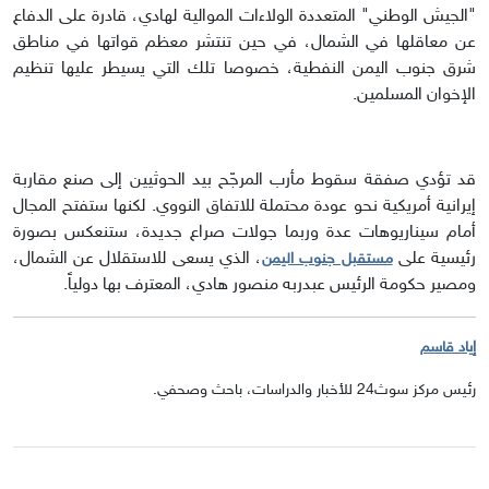
"الجيش الوطني" المتعددة الولاءات الموالية لهادي، قادرة على الدفاع
عن معاقلها في الشمال، في حين تنتشر معظم قواتها في مناطق
شرق جنوب اليمن النفطية، خصوصا تلك التي يسيطر عليها تنظيم
الإخوان المسلمين.
قد تؤدي صفقة سقوط مأرب المرجّح بيد الحوثيين إلى صنع مقاربة
إيرانية أمريكية نحو عودة محتملة للاتفاق النووي. لكنها ستفتح المجال
أمام سيناريوهات عدة وربما جولات صراع جديدة، ستنعكس بصورة
رئيسية على
، الذي يسعى للاستقلال عن الشمال،
مستقبل جنوب اليمن
ومصير حكومة الرئيس عبدربه منصور هادي، المعترف بها دولياً.
إياد قاسم
رئيس مركز سوث24 للأخبار والدراسات، باحث وصحفي.