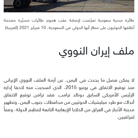
طائرة مدنية سعودية تعرّضت لإصابة عقب هجوم طائرات مسيّرة مفخخة
أطلقها الحوثيون على مطار أبها الدولي في السعودية، 10 فبراير 2021 (العربية)
ملف إيران النووي
لا يمكن فصل ما يحدث في اليمن، عن أزمة الملف النووي الإيراني
منذ توقيع الاتفاق في يونيو 2015، الذي انسحبت منه لاحقا إدارة
الرئيس الأمريكي السابق دونالد ترامب. فقد تزامن توقيع الاتفاق
أنذاك مع طرد ميليشيات الحوثيين من محافظات جنوب اليمن، وتطهير
مدينة الأنبار في العراق من الخلايا الإرهابية التابعة لتنظيم الدولة، وفقاً
لمراقبين.