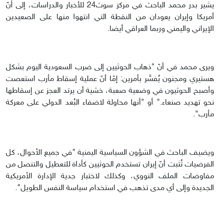
يشير بدر محمد الباحث في مركز سوث24 للأخبار والدراسات، إلى أنّ
أمريكا وإيران يعودان من النقطة التي انتهوا منها على الصعيدين
الإيراني واليمني وربما العراقي أيضا.
ويرى محمد في أنّ "ذهاب الحوثيين إلى ضرب السعودية اليوم بشكل
هستيري ومجنون يُفسَّر بأمرين: إمّا أنّ عملية إسقاط مأرب استعصت
وأصبح الحوثيون في وضعية صعبة، خشية أن يرتد العجز عن إسقاطها
نحو تهديد صنعاء." أو "أنها محاولة لاضفاء البُعد الدولي على معركة
مأرب".
ويضيف الباحث في الشؤون السياسية اليمنية "في جميع الأحوال، كل
الفرضيات تُثبت أنّ إيران تستخدم الحوثيين كأداة للتعطيل والتنصل من
مفاوضات الملف النووي، وكذلك لاختبار جدية الإدارة الأمريكية
الجديدة وإلى أي مدى تذهب في استخدام سياسة النفس الطويل".