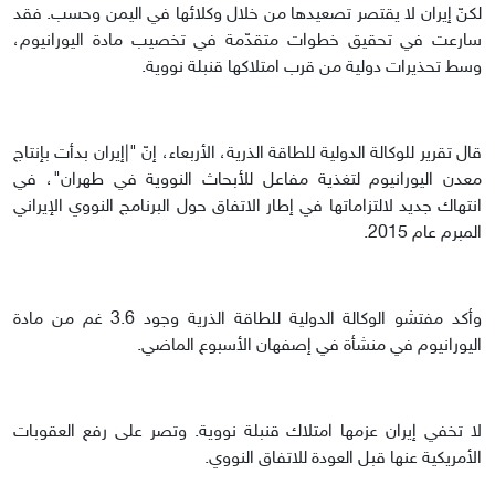
لكنّ إيران لا يقتصر تصعيدها من خلال وكلائها في اليمن وحسب. فقد
سارعت في تحقيق خطوات متقدّمة في تخصيب مادة اليورانيوم،
وسط تحذيرات دولية من قرب امتلاكها قنبلة نووية.
قال تقرير للوكالة الدولية للطاقة الذرية، الأربعاء، إنّ "|إيران بدأت بإنتاج
معدن اليورانيوم لتغذية مفاعل للأبحاث النووية في طهران"، في
انتهاك جديد لالتزاماتها في إطار الاتفاق حول البرنامج النووي الإيراني
المبرم عام 2015.
وأكد مفتشو الوكالة الدولية للطاقة الذرية وجود 3.6 غم من مادة
اليورانيوم في منشأة في إصفهان الأسبوع الماضي.
لا تخفي إيران عزمها امتلاك قنبلة نووية. وتصر على رفع العقوبات
الأمريكية عنها قبل العودة للاتفاق النووي.