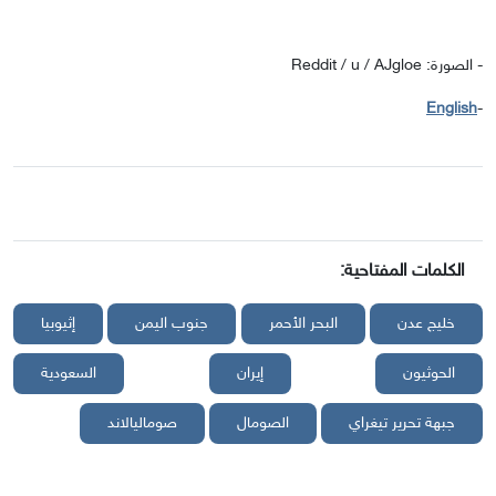
- الصورة: Reddit / u / AJgloe
English
-
الكلمات المفتاحية:
خليج عدن
البحر الأحمر
جنوب اليمن
إثيوبيا
الحوثيون
إيران
السعودية
جبهة تحرير تيغراي
الصومال
صوماليالاند