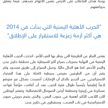
يوجه هذان الفاعلان على الأرض نفس الاتهام ضدهم، فيما يتعلق
بدوافعهم.
"الحرب الأهلية اليمنية التي بدأت في 2014
هي أكثر أزمة زعزعة للاستقرار على الإطلاق"
بغض النظر عن الطريقة التي ينظر بها المرء للأمر، اتخذت الحرب الأهلية
اليمنية في النهاية بصريات صراع أكبر للسيطرة على منطقة خليج عدن
والبحر الأحمر. كما هو الحال حاليًا، وصل الصراع إلى طريق مسدود ولم
يقم أي من الطرفين بفرض سيطرة كاملة على هذا الفضاء
الاستراتيجي. من الجدير بالذكر أن الإمارات أصبحت بشكل غير متوقع
لاعباً إقليمياً رئيسياً طوال فترة الحرب بعد أن أقامت مؤقتاً قواعد
عسكرية في إريتريا ومنطقة أرض الصومال الانفصالية. وتعتبر أبوظبي
الآن اللاعب الأكثر أهمية في جنوب اليمن، والذي يضم جزيرتي ميون
الاستراتيجية في باب المندب، وسقطرى في خليج عدن.