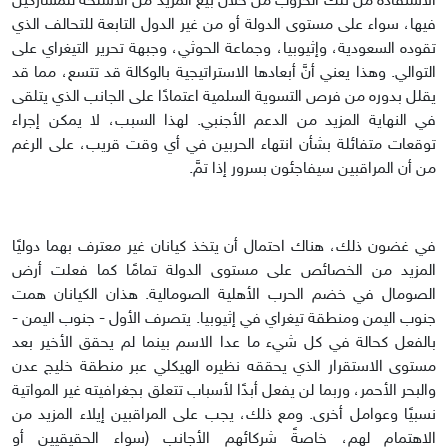
الاستفادة من تلك الحروب من خلال بيع المزيد من الأسلحة للمشاركين
فيها، سواء على مستوى الدولة أو من غير الدول التابعة للتحالف الذي
تقوده السعودية، وإثيوبيا، وجماعة الحوثي، وجبهة تحرير التيغراي على
التوالي. وهذا يعني أنَّ أبعادها الاستراتيجية بالوكالة قد تتسع، مما قد
يقلل بدوره من فرص التسوية السلمية اعتمادًا على الجانب الذي يتلقى
في النهاية المزيد من الدعم الأجنبي. لهذا السبب، لا يمكن إجراء
توقعات متفائلة بشأن انتهاء الحربين في أي وقت قريب، على الرغم
من أن المراقبين سيفاجئون بسرور إذا تمَّ.
في غضون ذلك، هناك احتمال أن يتخذ كيانان غير معترف بهما دوليًا
المزيد من الخصائص على مستوى الدولة تمامًا كما فعلت أرض
الصومال في خضم الحرب الأهلية الصومالية. هذان الكيانان همت
جنوب اليمن ومنطقة تيغراي في إثيوبيا. يتصرف الأول - جنوب اليمن -
بالفعل كحالة في كل شيء ما عدا الاسم بينما لم يحقق الأخير بعد
مستوى الاستقرار الذي يحققه نظيره الهيكلي عبر منطقة خليج عدن
والبحر الأحمر، وربما لن يفعل أبدًا لأسباب تتعلق بجغرافيته غير المواتية
نسبيًا وعوامل أخرى. ومع ذلك، يجب على المراقبين إيلاء المزيد من
الاهتمام لهم، خاصةً شركائهم الأجانب (سواء الحقيقيين أو