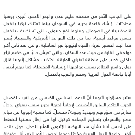
على الجانب الآخر من منطقة خليج عدن والبحر الأحمر، تُجري روسيا
محادثات لإنشاء قاعدة بحرية في السودان بينما تمتلك تركيا بالفعل
قاعدة برية في الصومال. وبينهما تقع جيبوتي، التي تستضيف بالفعل
خمس قواعد أجنبية، بما في ذلك القواعد الأمريكية والصينية. يُعتبر
هذا البلد الصغير شريان الحياة لإثيوبيا غير الساحلية، والتي تعد ثاني أكبر
دولة في القارة من حيث عدد السكان، والتي تعيش حاليًا في خضم نزاع
داخلي خطير على منطقة تيغراي المارقة. اجتذبت مشاكل إثيوبيا قلق
دولي واسع النطاق بسبب عواقبها الإنسانية المحتملة، كما تتهم أديس
أبابا جامعة الدول العربية ومصر والغرب بالتدخل.
يعتبر مسؤولو أثيوبيا أنَّ الدعم السياسي الضمني من الغرب لفصيل
الحزب الحاكم السابق المُصنف إرهابياً لجبهة تحرير شعب تيغراي تدخلٌ
صارخٌ في شؤونهم وتهديدٌ وجوديٌ محتملٌ. كما تشتبه إثيوبيا في قيام
مصر والسودان بتسليح الجماعة كوكيل لها في إطار حملتها للضغط
على أديس أبابا بشأن سد النهضة الإثيوبي المثير للجدل. حول ذلك،
ألقت جامعة الدول العربية مؤخرًا دعمها لمصر، الأمر الذي أثار حفيظة