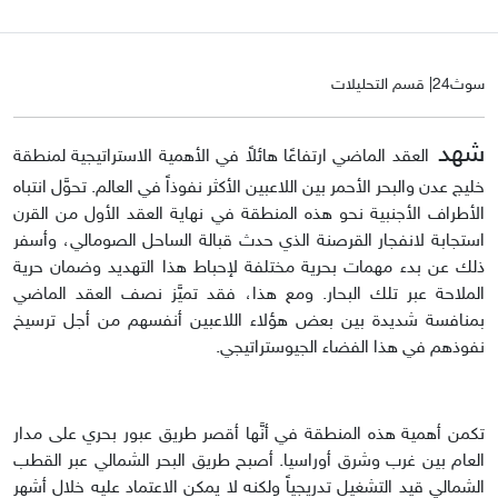
سوث24| قسم التحليلات
شهد
العقد الماضي ارتفاعًا هائلاً في الأهمية الاستراتيجية لمنطقة
خليج عدن والبحر الأحمر بين اللاعبين الأكثر نفوذاً في العالم. تحوَّل انتباه
الأطراف الأجنبية نحو هذه المنطقة في نهاية العقد الأول من القرن
استجابة لانفجار القرصنة الذي حدث قبالة الساحل الصومالي، وأسفر
ذلك عن بدء مهمات بحرية مختلفة لإحباط هذا التهديد وضمان حرية
الملاحة عبر تلك البحار. ومع هذا، فقد تميَّز نصف العقد الماضي
بمنافسة شديدة بين بعض هؤلاء اللاعبين أنفسهم من أجل ترسيخ
نفوذهم في هذا الفضاء الجيوستراتيجي.
تكمن أهمية هذه المنطقة في أنَّها أقصر طريق عبور بحري على مدار
العام بين غرب وشرق أوراسيا. أصبح طريق البحر الشمالي عبر القطب
الشمالي قيد التشغيل تدريجياً ولكنه لا يمكن الاعتماد عليه خلال أشهر