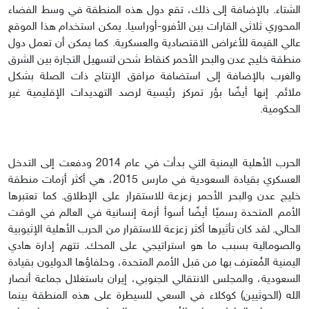
الشتاء. بالإضافة إلى ذلك، تقع دول هذه المنطقة في وسط الفضاء
المحوري ثلاثي القارات بين الأفرو-أوراسيا. يمكن استخدام هذا الموقع
عالي القيمة للأغراض الاقتصادية والعسكرية. كما يمكن أن تعمل دول
منطقة خليج عدن والبحر الأحمر كنقاط شحن لتسهيل التجارة بين الشرق
والغرب بالإضافة إلى استضافة مرافق الإنتاج ذات الصلة بشكل
ملائم. إنها أيضًا بؤر تمركز رئيسية لرصد التهديدات الإقليمية غير
الحكومية.
الحرب الأهلية اليمنية التي بدأت في عام 2014 ودفعت إلى التدخل
العسكري بقيادة السعودية في مارس 2015، هي أكثر أزمات منطقة
خليج عدن والبحر الأحمر زعزعة للاستقرار على الإطلاق. كما تعتبرها
الأمم المتحدة رسميًا أيضًا أسوأ أزمة إنسانية في العالم في الوقت
الحالي. لقد كان تأثيرها أكثر زعزعة للاستقرار من الحرب الأهلية الإثيوبية
والصومالية بسبب ما هو استراتيجي على المحك. تتهم إدارة هادي
اليمنية المُعترف بها من قبل الأمم المتحدة، وحلفاؤها الدوليون بقيادة
السعودية، والمجلس الانتقالي الجنوبي، إيران باستغلال جماعة أنصار
الله (الحوثيين) كوكلاء في السعي للسيطرة على هذه المنطقة بينما