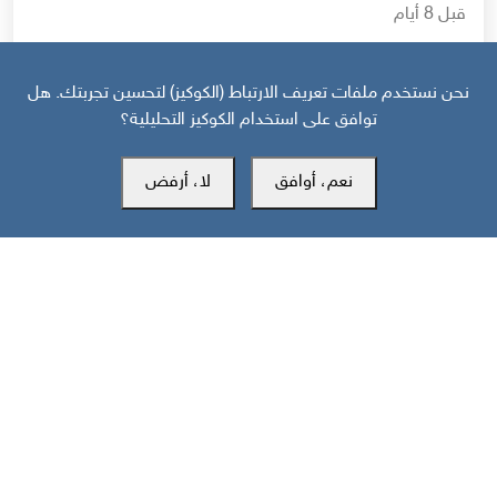
قبل 8 أيام
حرب أهلية محتملة إذا استمر القمع السعودي لجنوب اليمن
نحن نستخدم ملفات تعريف الارتباط (الكوكيز) لتحسين تجربتك. هل
توافق على استخدام الكوكيز التحليلية؟
نعم، أوافق
لا، أرفض
مركز سوث24 للأخبار والدراسات
مكتب عدن