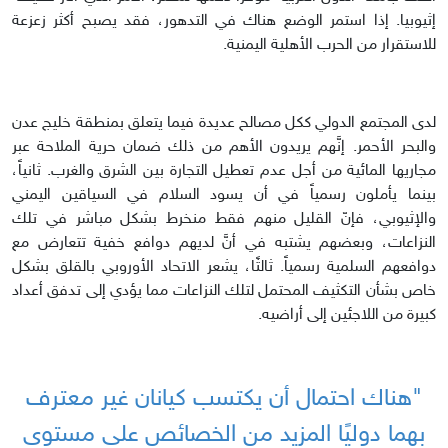
إثيوبيا. إذا استمر الوضع هناك في التدهور، فقد يصبح أكثر زعزعة
للاستقرار من الحرب الأهلية اليمنية.
لدى المجتمع الدولي ككل مصالح عديدة فيما يتعلق بمنطقة خليج عدن
والبحر الأحمر. إنَّهم يريدون الأهم من ذلك ضمان حرية الملاحة عبر
مجاريها المائية من أجل عدم تعطيل التجارة بين الشرق والغرب. ثانياً،
بينما يأملون رسمياً في أن يسود السلام في السياقين اليمني
والإثيوبي، فإنّ القليل منهم فقط منخرط بشكل مباشر في تلك
النزاعات، وبعضهم يشتبه في أنَّ لديهم دوافع خفية تتعارض مع
دوافعهم السلمية رسمياً. ثالثًا، يشعر الاتحاد الأوروبي بالقلق بشكل
خاص بشأن التكثيف المحتمل لتلك النزاعات مما يؤدي إلى تدفق أعداد
كبيرة من اللاجئين إلى أراضيه.
"هناك احتمال أن يكتسب كيانان غير معترف
بهما دوليًا المزيد من الخصائص على مستوى