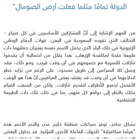
الدولة تمامًا مثلما فعلت أرض الصومال"
من المهم الإشارة إلى أنَّ المشاركين الأساسيين في كل صراع -
التحالف الذي تقوده السعودية في اليمن، قوات الدفاع الوطني
الإثيوبية في ذلك البلد الذي يحمل الاسم نفسه يعتبران حملتهما ذات
طبيعة ملحة لمكافحة الإرهاب. هذا يقلل من احتمالية أن يقدموا
تنازلات للتسوية مع خصومهم في أي وقت قريب. ومع ذلك، فقد
وصل كلا الصراعين إلى طريق مسدود، على الرغم من تزايد خطر
اندلاعهما في أي وقت. قد يعتقد بعض المراقبين أنَّ هذا هو الوقت
الأفضل لجميع الأطراف لتقديم تنازلات، ولكن من الصعب القيام
بذلك بالنظر إلى دوافع كل منهم، بما في ذلك تلك ذات الطبيعة
الانتقامية.
بشكل ساخر، توفر صراعات منطقة خليج عدن والبحر الأحمر هذه
"فرصًا ميكافيلية" للجهات الفاعلة الأخرى المؤثرة. قد يحاول البعض