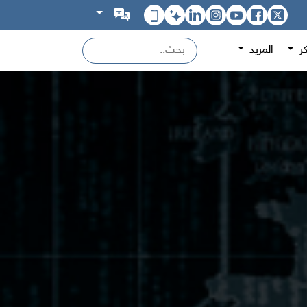
كز
المزيد