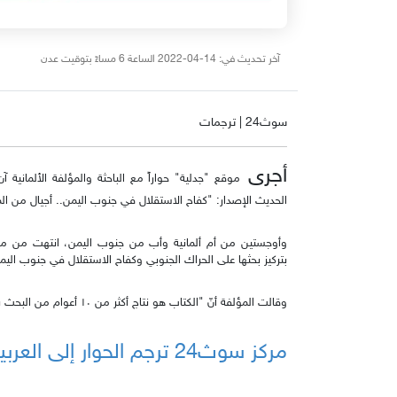
آخر تحديث في: 14-04-2022 الساعة 6 مساءً بتوقيت عدن
سوث24 | ترجمات
أجرى
موقع "جدلية" حواراً مع الباحثة والمؤلفة الألمانية 
الحديث الإصدار: "كفاح الاستقلال في جنوب اليمن.. أجيال من ال
بتركيز بحثها على الحراك الجنوبي وكفاح الاستقلال في جنوب اليم
وقالت المؤلفة أنّ "الكتاب هو نتاج أكثر من ١٠ أعوام من البحث بشأن هذه المنطقة والحراك الجنوبي".
مركز سوث24 ترجم الحوار إلى العربية وينشره هنا: