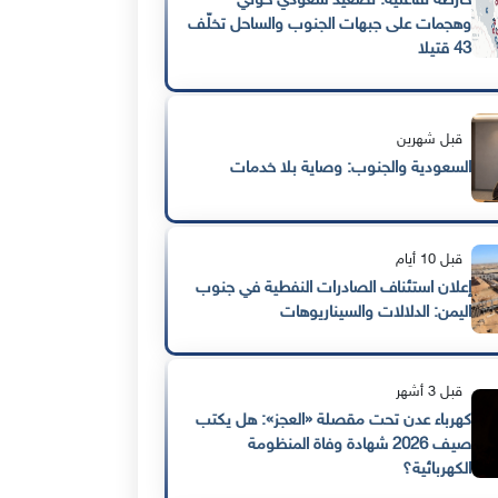
خارطة تفاعلية: تصعيد سعودي حوثي
وهجمات على جبهات الجنوب والساحل تخلّف
43 قتيلا
قبل شهرين
السعودية والجنوب: وصاية بلا خدمات
قبل 10 أيام
إعلان استئناف الصادرات النفطية في جنوب
اليمن: الدلالات والسيناريوهات
قبل 3 أشهر
كهرباء عدن تحت مقصلة «العجز»: هل يكتب
صيف 2026 شهادة وفاة المنظومة
الكهربائية؟