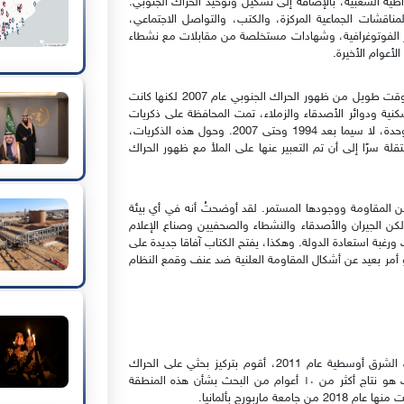
اطية الشعبية، بالإضافة إلى تشكيل وتوحيد الحراك الجنوبي.
ناقشات الجماعية المركزة، والكتب، والتواصل الاجتماعي،
ر الفوتوغرافية، وشهادات مستخلصة من مقابلات مع نشطاء
عوام الأخيرة.
أزعم في هذه الدراسة أن الرغبة في الاستقلال كانت قائمة قبل وقت طويل من ظهور الحراك الجنوبي عام 2007 لكنها كانت
سكنية ودوائر الأصدقاء والزملاء، تمت المحافظة على ذكريات
الماضي ومطالب إعادة تأسيس دولة جنوب اليمن منذ وقت الوحدة، لا سيما بعد 1994 وحتى 2007. وحول هذه الذكريات،
ة سرًا إلى أن تم التعبير عنها على الملأ مع ظهور الحراك
من المقاومة ووجودها المستمر. لقد أوضحتُ أنه في أي بيئة
لكن الجيران والأصدقاء والنشطاء والصحفيين وصناع الإعلام
 ورغبة استعادة الدولة. وهكذا، يفتح الكتاب آفاقا جديدة على
أمر بعيد عن أشكال المقاومة العلنية ضد عنف وقمع النظام
منذ أن انتهيت من ماجستير الدراسات الشرق أوسطية عام 2011، أقوم بتركيز بحثي على الحراك
الجنوبي وكفاح الاستقلال في جنوب اليمن. وهكذا، فإن الكتاب هو نتاج أكثر من ١٠ أعوام من البحث بشأن هذه المنطقة
اربورج بألمانيا.