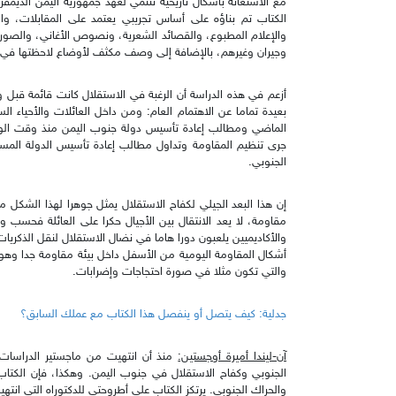
مع الاستعانة بأشكال تاريخية تنتمي لعهد جمهورية اليمن الديمقر
الكتاب تم بناؤه على أساس تجريبي يعتمد على المقابلات، والم
والإعلام المطبوع، والقصائد الشعرية، ونصوص الأغاني، والصو
وجيران وغيرهم، بالإضافة إلى وصف مكثف لأوضاع لاحظتها في الأ
بعيدة تماما عن الاهتمام العام: ومن داخل العائلات والأحياء ال
جرى تنظيم المقاومة وتداول مطالب إعادة تأسيس الدولة المستقل
الجنوبي.
إن هذا البعد الجيلي لكفاح الاستقلال يمثل جوهرا لهذا الشكل 
مقاومة، لا يعد الانتقال بين الأجيال حكرا على العائلة فحسب و
والأكاديميين يلعبون دورا هاما في نضال الاستقلال لنقل الذكريات
أشكال المقاومة اليومية من الأسفل داخل بيئة مقاومة جدا وهو 
والتي تكون مثلا في صورة احتجاجات وإضرابات.
جدلية: كيف يتصل أو ينفصل هذا الكتاب مع عملك السابق؟
آن-ليندا أميرة أوجستين:
والحراك الجنوبي. يرتكز الكتاب على أطروحتي للدكتوراه التي انتهيت منها عام 2018 من جامعة م