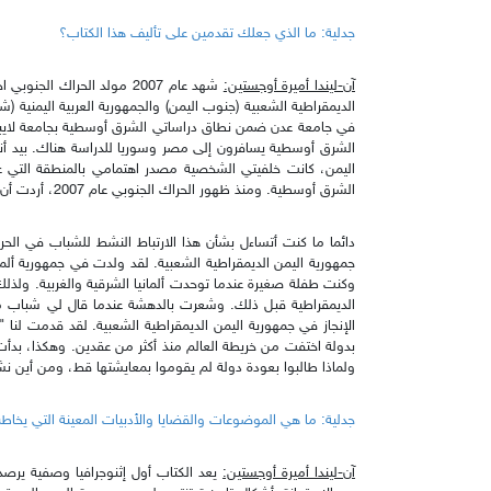
جدلية: ما الذي جعلك تقدمين على تأليف هذا الكتاب؟
آن-ليندا أميرة أوجستين:
شهد عام 2007 مولد الحراك ا
في جامعة عدن ضمن نطاق دراساتي الشرق أوسطية بجامعة لايبز
الشرق أوسطية يسافرون إلى مصر وسوريا للدراسة هناك. بيد أنه
اليمن، كانت خلفيتي الشخصية مصدر اهتمامي بالمنطقة التي ع
الشرق أوسطية. ومنذ ظهور الحراك الجنوبي عام 2007، أردت أن أتعلم وأفهم الكثير بشأنه.
دائما ما كنت أتساءل بشأن هذا الارتباط النشط للشباب في الحر
جمهورية اليمن الديمقراطية الشعبية. لقد ولدت في جمهورية ألما
وكنت طفلة صغيرة عندما توحدت ألمانيا الشرقية والغربية. ولذلك 
الإنجاز في جمهورية اليمن الديمقراطية الشعبية. لقد قدمت لنا "د
بدولة اختفت من خريطة العالم منذ أكثر من عقدين. وهكذا، بدأت 
ولماذا طالبوا بعودة دولة لم يقوموا بمعايشتها قط، ومن أين ن
جدلية: ما هي الموضوعات والقضايا والأدبيات المعينة التي يخاطب
آن-ليندا أميرة أوجستين:
يعد الكتاب أول إثنوجرافيا وصفية ير