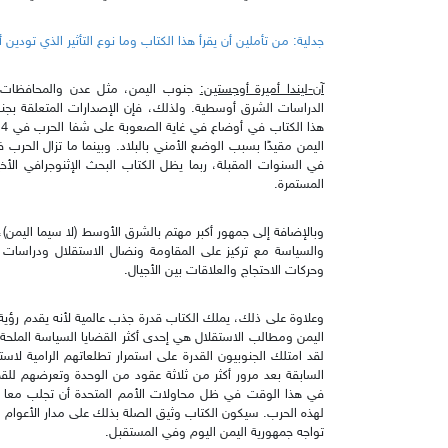
جدلية: من تأملين أن يقرأ هذا الكتاب وما نوع التأثير الذي تودين 
آن-ليندا أميرة أوجستين:
جنوب اليمن، مثل عدن والمحافظات 
الدراسات الشرق أوسطية. ولذلك، فإن الإصدارات المتعلقة بجنو
اليمن مقيدًا بسبب الوضع الأمني بالبلاد. وبينما ما تزال الحر
في السنوات المقبلة، ربما يظل الكتاب البحث الإثنوجرافي الأخير
المستمرة.
وبالإضافة إلى جمهور أكبر مهتم بالشرق الأوسط (لا سيما اليمن)، 
والسياسة مع تركيز على المقاومة ونضال الاستقلال ودراسات ال
وحركات الاحتجاج والعلاقات بين الأجيال.
وعلاوة على ذلك، يملك الكتاب قدرة جذب عالمية لأنه يقدم رؤي
اليمن ومطالب الاستقلال هي إحدى أكثر القضايا السياسة الملحة ف
لقد امتلك الجنوبيون القدرة على استمرار تطلعاتهم الرامية لاس
السابقة بعد مرور أكثر من ثلاثة عقود من الوحدة وتعرضهم للق
في هذا الوقت في ظل محاولات الأمم المتحدة أن تجلب معا ال
لهذه الحرب. سيكون الكتاب وثيق الصلة بذلك على مدار الأعوام ال
تواجه جمهورية اليمن اليوم وفي المستقبل.