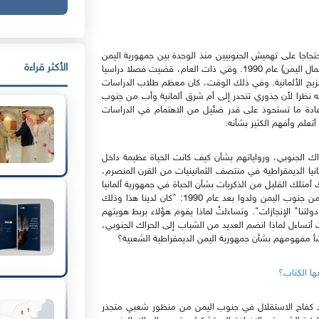
لجنوبي احتجاجا على تهميش الجنوبيين منذ الوحدة بين جمهورية اليمن
الأكثر قراءة
الديمقراطية الشعبية (جنوب اليمن) والجمهورية العربية اليمنية (شمال اليمن) عام 1990. وفي ذات العام، قضيت فصلا دراسيا
يج الألمانية. وفي ذلك الوقت، كان معظم طلاب الدراسات
 نظرا لأن جذوري تنحدر إلى أم شرق ألمانية وأب من جنوب
ادة ما تستحوذ على قدر ضئيل من الاهتمام في الدراسات
اك الجنوبي، ورواياتهم بشأن كيف كانت الحياة عظيمة داخل
نيا الديمقراطية في منتصف الثمانينيات من القرن المنصرم،
أمتلك القليل من الذكريات بشأن الحياة في جمهورية ألمانيا
الديمقراطية قبل ذلك. وشعرت بالدهشة عندما قال لي شباب من جنوب اليمن ولدوا بعد عام 1990: "كان لدينا هذا وذلك
ولتنا" الإنجازات". وتساءلتُ لماذا يقوم هؤلاء بربط هويتهم
أتساءل لماذا انضم العديد من الشباب إلى الحراك الجنوبي،
شأ مفهومهم بشأن جمهورية اليمن الديمقراطية الشعبية؟
ها الكتاب؟
صد كفاح الاستقلال في جنوب اليمن من منظور شعبي متجذر