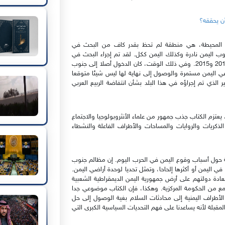
أن يحققه؟
المحيطة، هي منطقة لم تحظ بقدر كاف من البحث في
ب اليمن نادرة وكذلك اليمن ككل. لقد تم إجراء البحث في
هذا الكتاب في أوضاع في غاية الصعوبة على شفا الحرب في 2014 و2015. وفي ذلك الوقت، كان الدخول أصلا إلى جنوب
ب في اليمن مستمرة والوصول إلى نهاية لها ليس شيئا متوقعا
 الذي تم إجراؤه في هذا البلد بشأن انتفاضة الربيع العربي
يعتزم الكتاب جذب جمهور من علماء الأنثروبولوجيا والاجتماع
ذكريات والروايات والمساحات والأطراف الفاعلة والنشطاء
ة حول أسباب وقوع اليمن في الحرب اليوم. إن مظالم جنوب
ي اليمن أو أكثرها إلحاحا، وتمثل تحديا لوحدة أراضي اليمن.
تعادة دولتهم على أرض جمهورية اليمن الديمقراطية الشعبية
مع من الحكومة المركزية. وهكذا، فإن الكتاب موضوعي جدا
أطراف اليمنية إلى محادثات السلام بغية الوصول إلى حل
مقبلة لأنه يساعدنا على فهم التحديات السياسية الكبرى التي