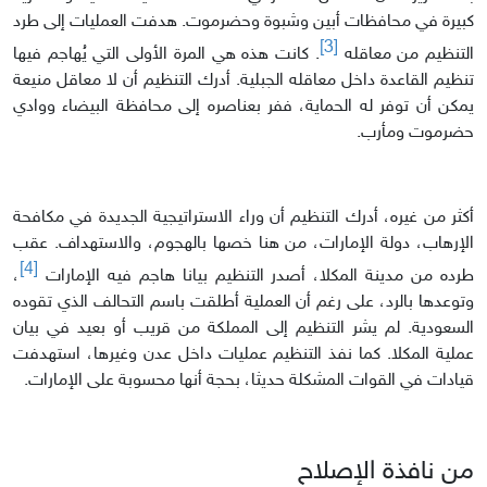
كبيرة في محافظات أبين وشبوة وحضرموت. هدفت العمليات إلى طرد
[3]
التنظيم من معاقله
. كانت هذه هي المرة الأولى التي يُهاجم فيها
تنظيم القاعدة داخل معاقله الجبلية. أدرك التنظيم أن لا معاقل منيعة
يمكن أن توفر له الحماية، ففر بعناصره إلى محافظة البيضاء ووادي
حضرموت ومأرب.
أكثر من غيره، أدرك التنظيم أن وراء الاستراتيجية الجديدة في مكافحة
الإرهاب، دولة الإمارات، من هنا خصها بالهجوم، والاستهداف. عقب
[4]
طرده من مدينة المكلا، أصدر التنظيم بيانا هاجم فيه الإمارات
،
وتوعدها بالرد، على رغم أن العملية أطلقت باسم التحالف الذي تقوده
السعودية. لم يشر التنظيم إلى المملكة من قريب أو بعيد في بيان
عملية المكلا. كما نفذ التنظيم عمليات داخل عدن وغيرها، استهدفت
قيادات في القوات المشكلة حديثا، بحجة أنها محسوبة على الإمارات.
من نافذة الإصلاح