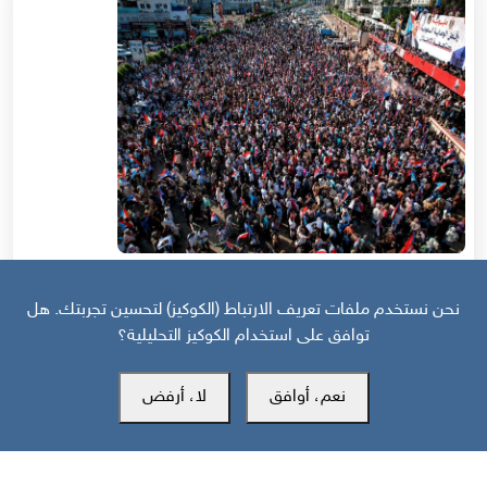
قبل 11 يوم
نحن نستخدم ملفات تعريف الارتباط (الكوكيز) لتحسين تجربتك. هل
حرب أهلية محتملة إذا استمر القمع السعودي لجنوب اليمن
توافق على استخدام الكوكيز التحليلية؟
نعم، أوافق
لا، أرفض