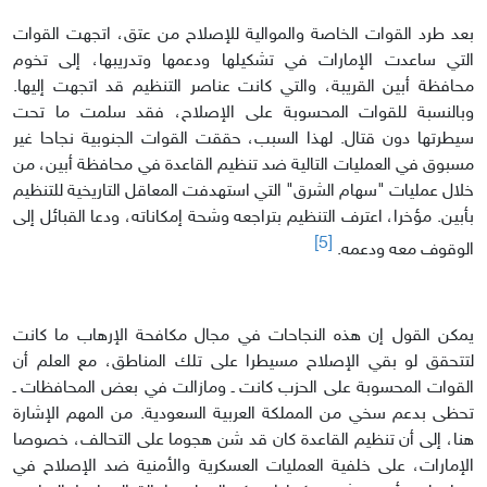
بعد طرد القوات الخاصة والموالية للإصلاح من عتق، اتجهت القوات
التي ساعدت الإمارات في تشكيلها ودعمها وتدريبها، إلى تخوم
محافظة أبين القريبة، والتي كانت عناصر التنظيم قد اتجهت إليها.
وبالنسبة للقوات المحسوبة على الإصلاح، فقد سلمت ما تحت
سيطرتها دون قتال. لهذا السبب، حققت القوات الجنوبية نجاحا غير
مسبوق في العمليات التالية ضد تنظيم القاعدة في محافظة أبين، من
خلال عمليات "سهام الشرق" التي استهدفت المعاقل التاريخية للتنظيم
بأبين. مؤخرا، اعترف التنظيم بتراجعه وشحة إمكاناته، ودعا القبائل إلى
[5]
الوقوف معه ودعمه.
يمكن القول إن هذه النجاحات في مجال مكافحة الإرهاب ما كانت
لتتحقق لو بقي الإصلاح مسيطرا على تلك المناطق، مع العلم أن
القوات المحسوبة على الحزب كانت ـ ومازالت في بعض المحافظات ـ
تحظى بدعم سخي من المملكة العربية السعودية. من المهم الإشارة
هنا، إلى أن تنظيم القاعدة كان قد شن هجوما على التحالف، خصوصا
الإمارات، على خلفية العمليات العسكرية والأمنية ضد الإصلاح في