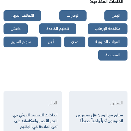
الكلمات المفتاحية:
اليمن
الإمارات
التحالف العربي
مكافحة الإرهاب
تنظيم القاعدة
داعش
القوات الجنوبية
عدن
أبين
سهام الشرق
السعودية
السابق:
التالي:
سباق مع الزمن: هل سيفرض
اتجاهات التصعيد الحوثي في
الجنوبيون أمراً واقعاً جديداً؟
البحر الأحمر وانعكاساته على
أمن الملاحة في الإقليم