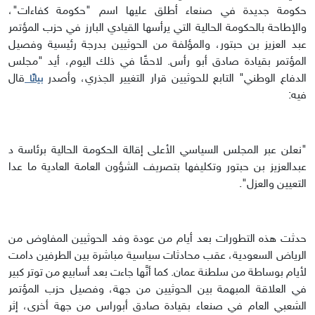
حكومة جديدة في صنعاء أطلق عليها اسم "حكومة كفاءات"،
والإطاحة بالحكومة الحالية التي يرأسها القيادي البارز في حزب المؤتمر
عبد العزيز بن حبتور، والمؤلفة من الحوثيين بدرجة رئيسية وفصيل
المؤتمر بقيادة صادق أبو رأس. لاحقًا في ذلك اليوم، أيد "مجلس
الدفاع الوطني" التابع للحوثيين قرار التغيير الجذري، وأصدر
قال
بيانًا
فيه:
"‏نعلن عبر المجلس السياسي الأعلى إقالة الحكومة الحالية برئاسة د
عبدالعزيز بن حبتور وتكليفها بتصريف الشؤون العامة العادية ما عدا
التعيين والعزل".
حدثت هذه التطورات بعد أيام من عودة وفد الحوثيين المفاوض من
الرياض السعودية، عقب محادثات سياسية مباشرة بين الطرفين دامت
لأيام بوساطة من سلطنة عمان. كما أنَّها جاءت بعد أسابيع من توتر كبير
في العلاقة المبهمة بين الحوثيين من جهة، وفصيل حزب المؤتمر
الشعبي العام في صنعاء بقيادة صادق أبوراس من جهة أخرى، إثر