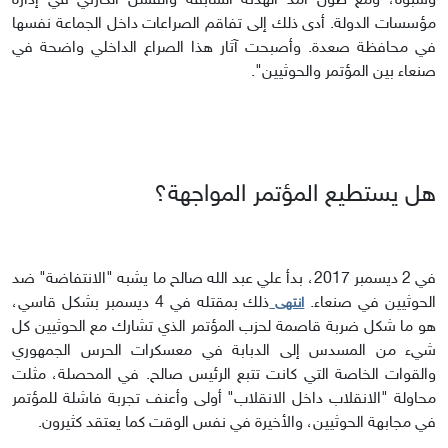
وشبوة، ومع طول أمد الهدنة السابقة والفشل الكارثي في إدارة
مؤسسات الدولة. أدى ذلك إلى تفاقم الصراعات داخل الجماعة نفسها
في محافظة صعدة. وأصبحت آثار هذا الصراع الداخلي واضحة في
صنعاء بين المؤتمر والحوثيين".
هل يستطيع المؤتمر المواجهة؟
في 2 ديسمبر 2017، بدأ علي عبد الله صالح ما يشبه "الانتفاضة" ضد
الحوثيين في صنعاء.
ذلك بمقتله في 4 ديسمبر بشكل قاسي،
انتهى
هو ما شكل ضربة قاصمة لحزب المؤتمر الذي تشارك مع الحوثيين كل
شيء من المسدس إلى الدبابة في معسكرات الحرس الجمهوري
والقوات الخاصة التي كانت تتبع الرئيس صالح. في المحصلة، مثلت
محاولة "الانقلاب داخل الانقلاب" أولى وأعنف تجربة فاشلة للمؤتمر
في مجابهة الحوثيين، والأخيرة في نفس الوقت كما يعتقد كثيرون.