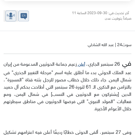
آخر تحديث في: 30-09-2023 الساعة 11
صباحاً بتوقيت عدن
سوث24 | عبد الله الشادلي
في
26 سبتمبر الجاري،
زعيم جماعة الحوثيين المدعومة من إيران
أعلن
عبد الملك الحوثي بدء ما أطلق عليه اسم "مرحلة التغيير الجذري" في
شمال اليمن. جاء ذلك خلال خطاب مصور للرجل بثته قناة "المسيرة"،
بالتزامن مع الذكرى الـ 61 لثورة 26 سبتمبر التي أطاحت بحكم آل حميد
الدين [يشتركون مع الحوثيين في النسب] في شمال اليمن، ومع
فعاليات "المولد النبوي" التي فرضها الحوثيون في مناطق سيطرتهم
خلال الأعوام الأخيرة.
وفي 27 سبتمبر، ألقى الحوثي خطابًا رديفًا أعلن فيه اعتزامهم تشكيل