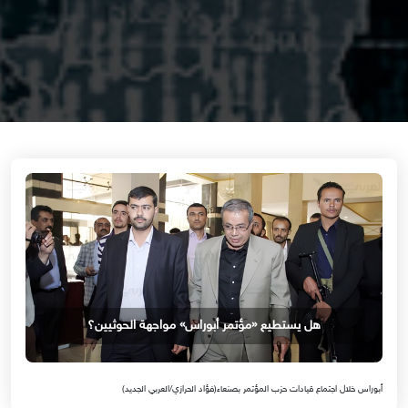
هل يستطيع «مؤتمر أبوراس» مواجهة الحوثيين؟
أبوراس خلال اجتماع قيادات حزب المؤتمر بصنعاء(فؤاد الحرازي/العربي الجديد)