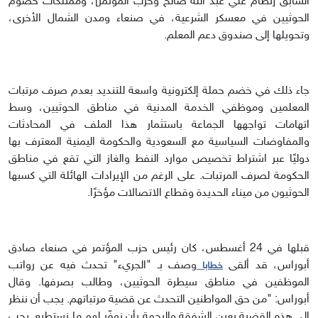
السابق [نظام علي عبد الله صالح وحزب المؤتمر]، وممتلكات خصوم
الحوثيين في معسكر الشرعية، في صنعاء ومدن الشمال الأخرى،
وتحويلها إلى صندوق دعم المعلم.
جاء ذلك في خضم حملة إلكترونية واسعة للتنديد بعدم صرف مرتبات
المعلمين وموظفي الخدمة المدنية في مناطق الحوثيين، وسط
اتهامات تواجهها الجماعة باستثمار هذا الملف في المحادثات
والمفاوضات السياسية مع السعودية والحكومة اليمنية المعترف بها
دوليًا عبر اشتراط تخصيص موارد النفط والغاز التي تقع في مناطق
الحكومة لصرف المرتبات. على الرغم من الإيرادات الهائلة التي كسبها
الحوثيون من ميناء الحديدة وقطاع الاتصالات مؤخرًا.
قبلها في 24 أغسطس، كان رئيس حزب المؤتمر في صنعاء صادق
أبوراس، قد ألقى
وصف بـ "الجريء" تحدث فيه عن رواتب
خطابا
الموظفين في مناطق سيطرة الحوثيين، وطالب بصرفها. وقال
أبوراس: "من حق المواطنين التحدث عن قضية مرتباتهم. يجب أن ننظر
إلى هذه القضية بعين الشفقة والرحمة بأن نوفّر لهم ما نستطيع. يجب