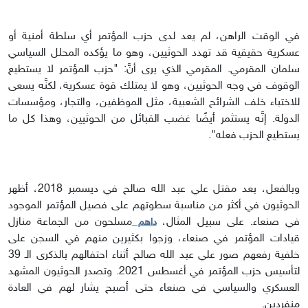
في الوقت الراهن، لم يعد لدى حزب المؤتمر أي سلطة أمنية أو
عسكرية حقيقية قد تهدد الحوثيين، وهو ما يؤكده المحلل السياسي
سلمان المقرمي. المقرمي الذي يرى أنَّ: "حزب المؤتمر لا يستطيع
الوقوف في وجه الحوثيين، وهو لا يمتلك قوة عسكرية، لكنَّه يسعى
للاختباء خلف الشرائح الشعبية، مثل الموظفين، والتجار، ومؤسسات
الدولة. إنَّه يستثمر أيضًا غضب القبائل من الحوثيين، وهذا كل ما
يستطيع الحزب فعله".
وبالفعل، بعد مقتل علي عبد الله صالح في ديسمبر 2018، أظهر
الحوثيون في أكثر من مناسبة سطوتهم على فصيل المؤتمر الموجود
في صنعاء. على سبيل المثال،
مسلحون من الجماعة منازل
داهم
قيادات المؤتمر في صنعاء، وزجوا بكثيرين منهم في السجن على
خلفية رفعهم صور علي عبد الله صالح أثناء احتفالهم بالذكرى الـ 39
لتأسيس حزب المؤتمر في أغسطس 2021. وتصدر الحوثيون المشهد
العسكري والسياسي في صنعاء حتى أصبح يشار لهم في العادة
منفردين.