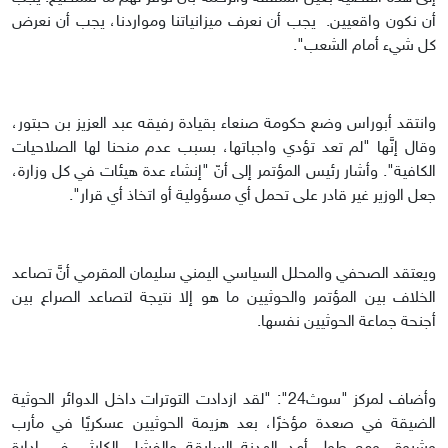
أن نكون واقعيين. يجب أن نعرف ميزانياتنا ومواردنا، يجب أن نعرض
كل شيء أمام الشعب".
وانتقد أبوراس وضع حكومة صنعاء بقيادة رفيقه عبد العزيز بن حبتور،
وقال إنَّها "لم تعد تؤدي واجباتها، بسبب عدم منحنا لها الصلاحيات
الكافية". وأشار رئيس المؤتمر إلى أنّ "إنشاء عدة هيئات في كل وزارة،
جعل الوزير غير قادر على تحمل أي مسؤولية أو اتخاذ أي قرار".
ويعتقد الصحفي والمحلل السياسي اليمني سليمان المقرمي أنَّ تصاعد
الخلاف بين المؤتمر والحوثيين ما هو إلا نتيجة لتصاعد الصراع بين
أجنحة جماعة الحوثيين نفسها.
وأضاف لمركز "سوث24": "لقد ازدادت التوترات داخل الدوائر الحوثية
الضيقة في صعدة مؤخرًا، بعد هزيمة الحوثيين عسكريًا في مأرب