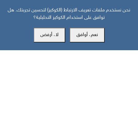
قبل 12 يوم
نحن نستخدم ملفات تعريف الارتباط (الكوكيز) لتحسين تجربتك. هل
توافق على استخدام الكوكيز التحليلية؟
إعلان استئناف الصادرات النفطية في جنوب اليمن: الدلالات والسيناريوهات
نعم، أوافق
لا، أرفض
مركز سوث24 للأخبار والدراسات
مكتب عدن