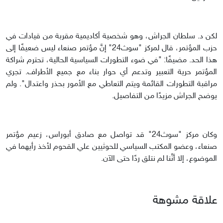
لكن د. سلطان الجراش، وهو شخصية أكاديمية مقربة من قيادات في
حزب المؤتمر، قال لمركز "سوث24" إنَّ مؤتمر صنعاء ليس ضعيفًا إلى
هذا الحد. مضيفًا: "في ضوء التطورات السياسية الحالية، تحترم شراكة
المؤتمر حرية التعبير وتدعم أي حوار بناء مع جميع الأطراف. تجري
مراقبة التطورات القائمة ويتم التعاطي مع الأمور بحذر واعتدال". ولم
يوضح الجراش مزيدًا من التفاصيل.
وكان مركز "سوث24" قد تواصل مع صادق أبوراس، زعيم مؤتمر
صنعاء، وعضو المكتب السياسي للحوثيين علي القحوم لأخذ رأيهما في
الموضوع، إلا أنَّنا لم نتلق ردًا حتى الآن.
علاقة مشوهة