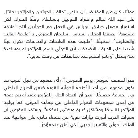
عمليًا، كان من المفترض أن ينتهي تحالف الحوثيين والمؤتمر بمقتل
علي عبد الله صالح وانفراد الحوثيين بالسلطة، وفقًا للخبراء، لكن
استمرار فصيل صادق أبوراس في العمل مع الحوثيين أنتج "علاقة
مشوهة" يصفها المحلل السياسي سليمان المقرمي بـ "علاقة الغالب
والمغلوب". مضيفًا: "طبيعة هذه العلاقات والتحالفات تكون عبئا
شديدا على الطرف الأضعف، لأن الحوثي باسم المؤتمر أو بمساعدة
منه بشكل أو بآخر اقتحم عدة محافظات في وقت سابق".
نظرا لضعف المؤتمر، يرجح المقرمي أن أي تصعيد من قبل الحزب قد
يكون مدعوما من أحد الأجنحة الحوثية القوية ضمن الصراع الداخلي
في الجماعة. مضيفًا: "يبدو أن الاتجاه الحالي للمؤتمر مؤيد أو يتم دعمه
من إحدى مجموعات الصراع الداخلي في جماعة الحوثي. كما يواجه
المؤتمر تقسيمًا ومشاكل كبيرة ويخشى تفككه". ويعتقد المقرمي أن
سنوات الحرب أفرزت تيارات قوية في صنعاء قادرة على مواجهة عبد
الملك الحوثي والتغيير الجذري الذي أعلن عنه مؤخرًا.