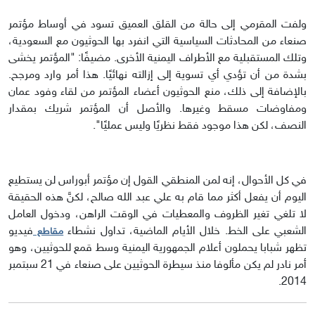
ولفت المقرمي إلى حالة من القلق العميق تسود في أوساط مؤتمر
صنعاء من المحادثات السياسية التي انفرد بها الحوثيون مع السعودية،
وتلك المستقبلية مع الأطراف اليمنية الأخرى. مضيفًا: "المؤتمر يخشى
بشدة من أن تؤدي أي تسوية إلى إزالته نهائيًا. هذا أمر وارد ومرجح.
بالإضافة إلى ذلك، منع الحوثيون أعضاء المؤتمر من لقاء وفود عمان
ومفاوضات مسقط وغيرها. والأصل أن المؤتمر شريك بمقدار
النصف، لكن هذا موجود فقط نظريًا وليس عمليًا".
في كل الأحوال، إنه لمن المنطقي القول إن مؤتمر أبوراس لن يستطيع
اليوم أن يفعل أكثر مما قام به علي عبد الله صالح، لكنَّ هذه الحقيقة
لا تلغي تغير الظروف والمعطيات في الوقت الراهن، ودخول العامل
الشعبي على الخط. خلال الأيام الماضية، تداول نشطاء
فيديو
مقاطع
تظهر شبابا يحملون أعلام الجمهورية اليمنية وسط قمع للحوثيين، وهو
أمر نادر لم يكن مألوفا منذ سيطرة الحوثيين على صنعاء في 21 سبتمبر
2014.