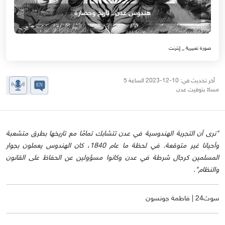
هندوس عدن.. تاريخ وحضارة
صورة تعبيرية _ إنترنت
آخر تحديث في: 10-12-2023 الساعة 5
مساءً بتوقيت عدن
"نرى أن التجربة الهندوسية في عدن تتشابك تمامًا مع تاريخها بطرق متشعبة
وأحيانا غير متوقعة. في لحظة ما عام 1840، كان الهندوس يعملون بجوار
المسلمين كرجال شرطة في عدن وكانوا مسؤولين عن الحفاظ على القانون
والنظام".
سوث24 | فاطمة جونسون