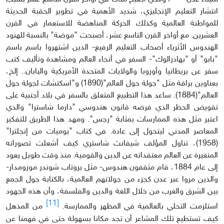
انتشار التعليم الإنجليزي، شديد الأهمية في تطوير الحقبة الحديثة
للمواطنة العالمية وكذلك الحركة المناهضة للاستعمار في القرن
العشرين. مع أواخر القرن التاسع عشر، أصبحت "موضة" بالنسبة للهنود
الهندوس الأثرياء أصحاب التعليم الرفيع- الذين اشتهروا باسم باسم
"بابو" أو "بهادرالوك"- السفر في أنحاء العالم ومشاهدة وتأليف كتب
سفر عن بريطانيا وأوروبا والولايات المتحدة الأمريكية واليابان.. إلخ،
بعناوين براقة مثل "جولة حول العالم"(1890) و"اسكتشات لجولة حول
العالم"(1884). ساعد هذا التطبيع المتعلق بالسفر في بلاد أجنبية على
تقويض الحظر الذي فرضه قانون هندوسي "دارما شاسترا" والذي
اعتبر مثل هذه الممارسات بمثابة "رجس". ومهد هذا الطريق للتفكير
المعاصر المدني ليتحول إلى عادة. في كتاب "يوميات من إنجلترا"
(1958)، تناول المؤلف شيفانث شاستري كيف أشعلت تصوراته
المتغيرة عن العالم معتقداته عن الدين والقومية. منذ وقت طويل يعود
إلى عام 1884، قام مثقفون هندوس- مثل بروتاب شوندر موزومدار-
والذين مروا عبر عدن كجزء من جولاتهم العالمية، بالكتابة حول الجمع
بين الشرق والغرب من خلال اللغة والدين والفلسفة، وأن هذه الجهود
[11]
استلزمت التحلي بالعالمية في المظهر والممارسة.
من المذهل
كيف تستطيع تلك المشاعر أن تجد مكانا بسهولة حتى في فهمنا عن