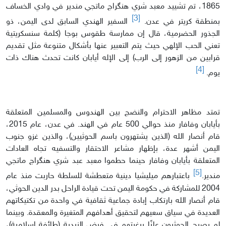
1865، تم تشييد معبد شري هنگراج ماتجي مندير في وادي الخساف
[3]
بمنطقة كريتر في عدن.
السفير الهندي السابق لدى اليمن، ذو
الجذور الحضرمية، قال إن ممارسة طقوس بوجا (كلمة سنسكريتية
تعني الحب الإلهي حيث يتم التعبير عنها بأشكال متنوعة مثل تقديم
قرابين من الزهور إلى الرب) إلى الإله أيابان كانت تحدث هناك ذات
[4]
يوم.
تمتد مظاهر الاحترام والنضج بين الهندوس والمسلمين المتعلقة
بأيابان وفافار منذ حوالي 500 عام في الهند. في عدن، عام 2015،
قام أنصار الله (الذين يشتهرون باسم الحوثيين)، والذين غزو جنوب
اليمن أشهر عدة، بإظهار مشاعر الاحتقار والتسفيه تجاه العادات
المتعلقة بأيابان وفافار حينما حطموا معبد عبد شري هنگراج ماتجي
[5]
مندير.
باعتبارهم ميليشيا دينية متعطشة للسلطة حاربت منذ عام
2004 للمشاركة في حكومة اليمن تحت قيادة الراحل بدر الدين الحوثي،
قام أنصار الله بارتكاب إبادة جماعية ثقافية في واحدة من تكتيكاتهم
العديدة في سياق سعيهم لتحقيق أهدافهم المتغيرة والمعقدة. وبينما
لم يصرح الحوثيون علنًا برغبتهم في فرض الزيدية (طائفة إسلامية)،