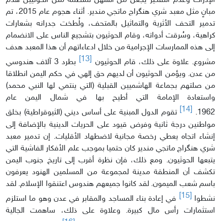
الإدراك وعدم التفكير يجعل من السهل لمنظمة مثل الحوثيين هدم
مبانٍ مثل معبد شري هنگراج ماتجي مندير. أثناء هجوم عام 2015، تم
تدمير التحف الأثرية والتماثيل بالمتحف، ولُطخت جدرانه بشعارات
كراهية، وسُرقت أدواته، وقام الحوثيون بتشجيع الناس على الانضمام
إلى هذه الممارسات الإجرامية من خلال ادعاءاتهم أن هذا المعبد هدف
[13]
مشروع. علاوة على ذلك، قام الحوثيون
بطرد 3 آلاف هندوسي
من عدن. ويؤمن الحوثيون أن لديهم حق إلهي في حكم اليمن انطلاقا
من صلتهم بجماعة الهاشميين القبلية (التي ينتمي لها النبي محمد)
واستعادة الإمامة التي أطيح بها في شمال اليمن عام
[14]
1962.
تقوم الدول المبنية على أساس ديني (الثيوقراطية) بخلق
مواطنين درجة ثانية وفرض قيود على الحريات الدينية بالإضافة إلى
إنشاء اتجاه يعطي رخصة مجانية لاضطهاد الأقليات. إن تدمير معبد
شري هنگراج ماتجي مندير كان حتميا بموجب علم الأفكار الفاشية التي
يتبعها الحوثيون. ومع ذلك، فإن نظرة أقرب إلى تاريخ جنوب اليمن
تكشف أن المنطقة مدينة لمجموعة من المسلمين الهنود يعرفون
باسم شعب الميمون. لقد كانوا جميعهم هندوس اعتنقوا الإسلام. لقد
[15]
نشطوا
في إعادة بناء المساجد والمقابر في عدن وهو ما استلزم
استثمارات رأس مال كبيرة. وعلاوة على ذلك، ساهمت الجالية