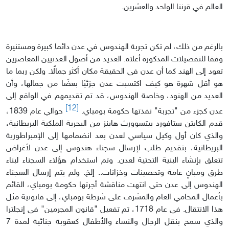
العالم في قرننا الواحد والعشرين.
بالرغم من ذلك، لم تكن تجربة الهندوس في عدن دائما كبيرة ومستنيرة
وفقا للتفصيلات المذكورة أعلاه. العديد من أصول العدنيين المعاصرين
تعود إلى الهند كما أن عدن في الحقيقة مكان أكثر جمالًا. ولكن ربما ما
هو أقل شهرة هو كيف اكتسبت عدن جزئيًا بعضًا من جمالها، وأن
العديد من الهنود، وخاصة الهندوس، قد تم تقديمهم في الواقع إلى
[12]
عدن كجزء من "تجربة" نفذتها حكومة بومباي.
حوالي عام 1839،
قدم الكابتن ستافورد بيتسوورث هاينز من البحرية الملكية البريطانية،
والذي كان أول وكيل سياسي لعدن بعد انضمامها إلى الإمبراطورية
البريطانية، بتقديم طلب لإرسال سجناء هندوس إلى عدن لأغراض
تتعلق بإنشاء البنية التحتية لعدن. وتم استخدام هؤلاء السجناء لبناء
طرق ومبانٍ عامة وتحصينات وخزانات.. إلخ. ولم يتم إرسال السجناء
الهندوس إلى عدن حتى انتهت مناقشة أجرتها حكومة بومباي، القائم
بأعمال المحامي العام والمشرف على شرطة بومباي، إلى قانونية مثل
هذا الانتقال. في عام 1718، تم تفعيل "قانون المجرمين" في إنجلترا
والذي سمح بنقل الرجال والنساء والأطفال كعقوبة جنائية لمدة 7