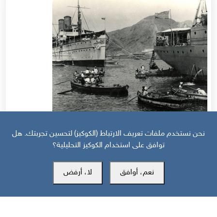
قبل 1 سنة
نحن نستخدم ملفات تعريف الارتباط (الكوكيز) لتحسين تجربتك. هل
توافق على استخدام الكوكيز التحليلية؟
جنوب اليمن: غياب التوثيق التاريخي وانعكاساته على السياسة والاقتصاد
والحرب
نعم، أوافق
لا، أرفض