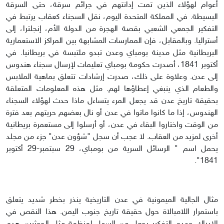
أعوام لهؤلاء الذين تمت إدانتهم في جرائم سرقة، حتى السرقة
البسيطة. في المملكة المتحدة اليوم، نقل السجناء كعقاب يرتبط في
التفكير الجمعي الشعبي بقصة الهجرة من الدولة الأم، إنجلترا، إلى
أستراليا. وبالمقابل، فإن الممارسات المشابهة بين المراكز الاستعمارية
البريطانية مثل مدينة بومباي وعدن تبدو ملتبسة في بريطانيا. في
أكتوبر 1841، أصدرت حكومة بومباي تعليمات لإرسال سجناء هندوس
إلى عدن. وعلاوة على ذلك، صدرت إرشادات تتعلق بماهية الملابس
والطعام الذي ينبغي إعطاؤها لهم. مثل هذه المعلومات المتعلقة
بحقيقة تاريخ عدن قد يجعل المرء يتساءل ماذا حدث لهؤلاء السجناء
الهندوس، إذا ما كانوا ماتوا في عدن أو نال بعضهم حريتهم بعد فترة
من الوقت واختاروا البقاء في عدن، أو أرسلوا إلى مستعمرة بريطانية
أخرى لمزيد من العقاب. لا عجب أن سجل "شؤون عدن" جزء من مجلد
يحمل اسم " الرسائل السرية من بومباي، 29 سبتمبر-29 أكتوبر
1841".
مثال الجالية الميمونية في عدن التاريخية ينذر بخطر شديد يتعلق
باستمرار اللامبالاة حول حقيقة تاريخ جنوب اليمن. هذا النقص في