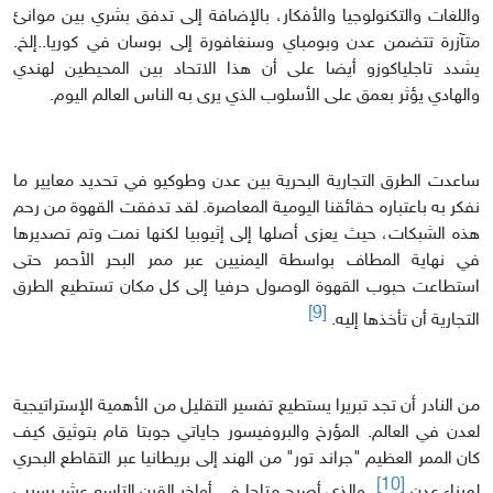
واللغات والتكنولوجيا والأفكار، بالإضافة إلى تدفق بشري بين موانئ
متآزرة تتضمن عدن وبومباي وسنغافورة إلى بوسان في كوريا..إلخ.
يشدد تاجلياكوزو أيضا على أن هذا الاتحاد بين المحيطين لهندي
والهادي يؤثر بعمق على الأسلوب الذي يرى به الناس العالم اليوم.
ساعدت الطرق التجارية البحرية بين عدن وطوكيو في تحديد معايير ما
نفكر به باعتباره حقائقنا اليومية المعاصرة. لقد تدفقت القهوة من رحم
هذه الشبكات، حيث يعزى أصلها إلى إثيوبيا لكنها نمت وتم تصديرها
في نهاية المطاف بواسطة اليمنيين عبر ممر البحر الأحمر حتى
استطاعت حبوب القهوة الوصول حرفيا إلى كل مكان تستطيع الطرق
[9]
التجارية أن تأخذها إليه.
من النادر أن تجد تبريرا يستطيع تفسير التقليل من الأهمية الإستراتيجية
لعدن في العالم. المؤرخ والبروفيسور جاياتي جوبتا قام بتوثيق كيف
كان الممر العظيم "جراند تور" من الهند إلى بريطانيا عبر التقاطع البحري
[10]
لميناء عدن
، والذي أصبح متاحا في أواخر القرن التاسع عشر بسبب