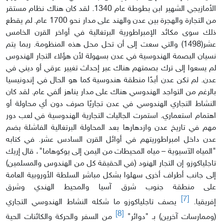
الأمازيجي الشهير ابن بطوطة عام 1340. لقد كان هناك نظام مستقر
من التجارة والهجرة بين عدن والهند على مدار نحو 1700 عام. لم يقطع
ذلك سوى مكائد الإمبراطورية البرتغالية في أواخر القرن الخامس
عشر(1498) والتي سعت إلى أن تحل محل هذه المنظومة. ربما يتم
نسيان البصمة الهندوسية في عدن بسهولة لأن هؤلاء التجار الهندوس
لم يسعوا إلى ترك بصمتهم هناك عبر إحداث تغيير عرقي أو ديني في
عدن. لم تكن عدن أبدًا منطقة هندوسية كما هو الحال في إندونيسيا
بالرغم من التواجد الهندوسي هناك على مدار يناهز ألفي عام. لقد كان
النشاط التجاري الهندوسي في عدن تجاريًا صرف دون أي محاولة أو
اهتمام استعماري. استمرت الجاليات التجارية الهندوسية في لعب دور
مهم في تاريخ عدن وازدهارها بعد المحاولة البرتغالية الفاشلة بضم
عدن داخل امبراطوريتهم في أوائل القرن السادس عشر. في كتابه
"المياه الآسيوية – مياه المحيطات من اليمن إلى يوكوهاما"، قال إريك
تاجلياكوزو إن التجار الهنود (في الحقيقة كل من الهندوس والمسلمين)
إلى جانب أطراف أخرى سهلوا بشكل مباشر السلطة الأوروبية العامة
على منطقة جنوب شرق آسيا والمحيط الهندي وشرق
[7]
إفريقيا.
يصف تاجلياكوزو ما شكله النشاط الهندوسي التجاري
[8]
(وممارسات آخرين) بـ "دوائر"
من السفر والحركة والكائنات الحية