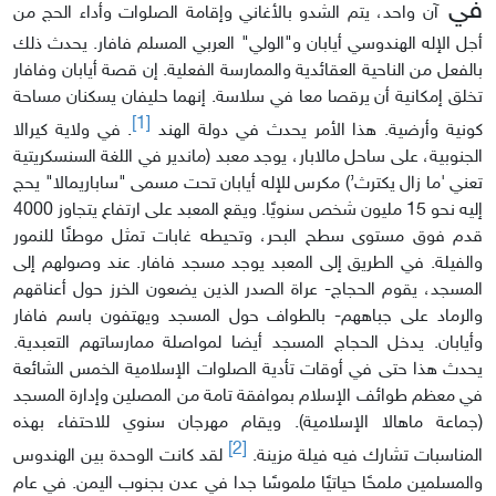
في
آن واحد، يتم الشدو بالأغاني وإقامة الصلوات وأداء الحج من
أجل الإله الهندوسي أيابان و"الولي" العربي المسلم فافار. يحدث ذلك
بالفعل من الناحية العقائدية والممارسة الفعلية. إن قصة أيابان وفافار
تخلق إمكانية أن يرقصا معا في سلاسة. إنهما حليفان يسكنان مساحة
[1]
كونية وأرضية. هذا الأمر يحدث في دولة الهند
. في ولاية كيرالا
الجنوبية، على ساحل مالابار، يوجد معبد (ماندير في اللغة السنسكريتية
تعني 'ما زال يكترث’) مكرس للإله أيابان تحت مسمى "ساباريمالا" يحج
إليه نحو 15 مليون شخص سنويًا. ويقع المعبد على ارتفاع يتجاوز 4000
قدم فوق مستوى سطح البحر، وتحيطه غابات تمثل موطنًا للنمور
والفيلة. في الطريق إلى المعبد يوجد مسجد فافار. عند وصولهم إلى
المسجد، يقوم الحجاج- عراة الصدر الذين يضعون الخرز حول أعناقهم
والرماد على جباههم- بالطواف حول المسجد ويهتفون باسم فافار
وأيابان. يدخل الحجاج المسجد أيضا لمواصلة ممارساتهم التعبدية.
يحدث هذا حتى في أوقات تأدية الصلوات الإسلامية الخمس الشائعة
في معظم طوائف الإسلام بموافقة تامة من المصلين وإدارة المسجد
(جماعة ماهالا الإسلامية). ويقام مهرجان سنوي للاحتفاء بهذه
[2]
المناسبات تشارك فيه فيلة مزينة.
لقد كانت الوحدة بين الهندوس
والمسلمين ملمحًا حياتيًا ملموسًا جدا في عدن بجنوب اليمن. في عام