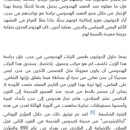
فإن ما فعلوه ضد المعبد الهندوسي يحمل هدفا لاحقًا يرتبط بهذا
الإجبار. من خلال محو المعبد الهندوسي تزامنا مع تواجدهم في عدن،
أراد الحوثيون تعزيز إمكانية كونهم بديلًا جادا يملأ الفراغ في المشهد
الأكبر اليمني السياسي والديني. بعبارة أخرى، كان الهجوم المخزي بمثابة
جريمة مفيدة بالنسبة لهم.
بينما حاول الحوثيون طمس التراث الهندوسي في عدن، فإن دراسة
هذا الإرث تكشف كم هو مركب وعميق. باختصار، يستحق هذا التراث
الهندوسي أن يكون معروفًا مثل القصص الأخرى عن عدن. ليس
صحيحًا أن عدن تعاني من ندرة أو بساطة فيما يتعلق بإرثها الثقافي.
على العكس، إنها ثرية بهذا الوزن من التاريخ المعقد متعدد الأوجه لا
يمكن أن نسمح بالحط من قدره. منذ العصور القديمة إلى القرن
الخامس عشر الميلادي، هاجر تجار هندوس إلى عدن بأعداد كبيرة
وأسسوا مستوطنات تجارية ساهمت في الثورة الهائلة لعدن في هذه
[6]
الفترة الشاسعة.
لقد تم توثيق ذلك من خلال المؤرخ اليوناني
"أجاثارشيدس" من مدينة كنيدوس القديمة في القرن الثاني قبل
الميلاد، بالإضافة إلى البلاذري من بغداد في عام 890 والمؤرخ