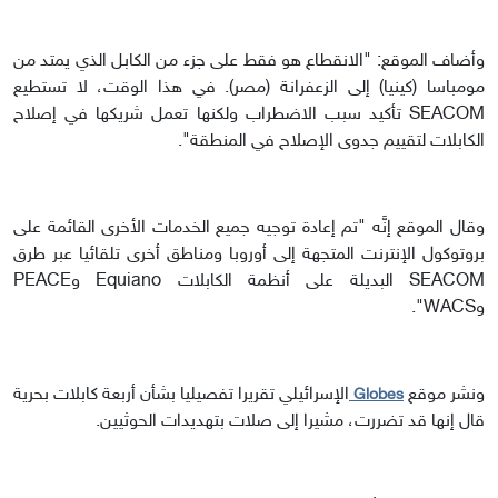
وأضاف الموقع: "الانقطاع هو فقط على جزء من الكابل الذي يمتد من
مومباسا (كينيا) إلى الزعفرانة (مصر). في هذا الوقت، لا تستطيع
SEACOM تأكيد سبب الاضطراب ولكنها تعمل شريكها في إصلاح
الكابلات لتقييم جدوى الإصلاح في المنطقة".
وقال الموقع إنَّه "تم إعادة توجيه جميع الخدمات الأخرى القائمة على
بروتوكول الإنترنت المتجهة إلى أوروبا ومناطق أخرى تلقائيا عبر طرق
SEACOM البديلة على أنظمة الكابلات Equiano وPEACE
وWACS".
ونشر موقع
الإسرائيلي تقريرا تفصيليا بشأن أربعة كابلات بحرية
Globes
قال إنها قد تضررت، مشيرا إلى صلات بتهديدات الحوثيين.