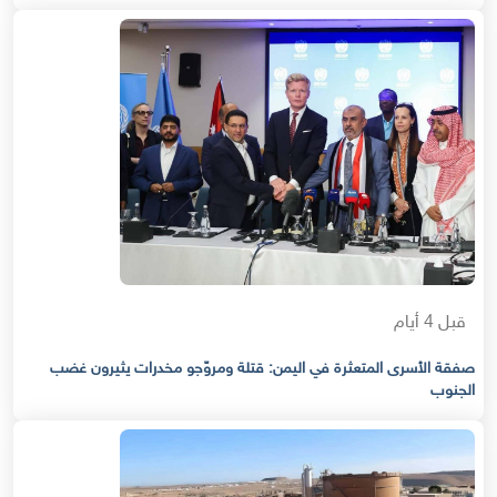
قبل 4 أيام
صفقة الأسرى المتعثرة في اليمن: قتلة ومروّجو مخدرات يثيرون غضب
الجنوب