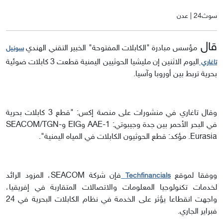
سوث24 | عدن
قال
مؤسس مبادرة "الكابلات المفتوحة" الخبير التقني الهندي
سونيل
اليوم الاثنين إن مليشيا الحوثيين اليمنية قطعت 3 كابلات ضوئية
تاغاري
بحرية تربط بين أوروبا وآسيا.
وقال تاغاري في منشورات على منصة إكس: "قطع 3 كابلات بحرية
في البحر الأحمر بين جدة وجيبوتي: AAE-1 وEIG وSEACOM/TGN-
Eurasia. مؤكد: قطع الحوثيون الكابلات في المياه اليمنية".
ووفقا لموقع
فإن شركة SEACOM، المزود الرائد
Techfinancials
لخدمات تكنولوجيا المعلومات والاتصالات المتقاربة في إفريقيا،
واجهت انقطاعا يؤثر على الخدمة في نظام الكابلات البحرية في 24
فبراير الجاري.