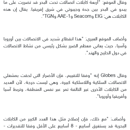
وقال الموقع: "أربعة كابلات اتصالات تحت البحر قد تضررت على ما
يبدو في البحر بين جدة وجيبوتي في شرق إفريقيا. يقال إن هذه
الكابلات هي: EIG وSeacom وAAE-1 وTGN".
وأضاف الموقع العبري: "هذا انقطاع شديد في الاتصالات بين أوروبا
وآسيا، حيث يعاني معظم الضرر بشكل رئيسي من نشاط الاتصالات
في دول الخليج والهند".
وقال Globes إنه "وفقا للتقييم، فإن الأضرار التي لحقت بمشغلي
الاتصالات السلكية واللاسلكية كبيرة، وهي ليست حرجة، لأن العديد
من الكابلات الأخرى غير التالفة تمر عبر نفس المنطقة، وتربط آسيا
وأفريقيا وأوروبا".
وأضاف: "مع ذلك، فإن إصلاح مثل هذا العدد الكبير من الكابلات
البحرية قد يستغرق أسابيع - 8 أسابيع على الأقل وفقا للتقديرات -