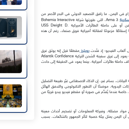
اع في اليمن، ما رافق التصعيد الحوثي في البحر الأحمر من
سكرية
Arma 3، التي طورتها شركة Bohemia Interactive
التشيكية، قُدمت باعتبارها مشاهد حقيقية لهجمات على سفن أو على حاملة الطائرات الأميركية USS Dwight D.
صفها إسقاطًا مزعومًا لمقاتلة أميركية فوق صنعاء، رغم أن هذه
رويترز
 ألعاب الفيديو؛ إذ فنّدت
مقطعًا قيل إنه يوثق غرق
السفينة Rubymar بعد هجوم حوثي في فبراير 2024، وتبين أنه يعود إلى غرق سفينة الشحن التركية Atlantik Confidence
نه يوثق استهداف حاملة طائرات أميركية، بينما يعود في الحقيقة إلى حادث
ي صحافة البيانات، بسام غبر، إن الذكاء الاصطناعي غيّر طبيعة التضليل
ركات اليدوية، موضحًا أن التطور التكنولوجي والتدفق الهائل
اصة عندما يُقدَّم في صورة أو مقطع فيديو يبدو قريبًا من
 مواد مضللة، وفبركة المعلومات أو تضخيم أحداث معينة
 اليمن يمثل بيئة خصبة لتأثر الجمهور بالشائعات، بسبب