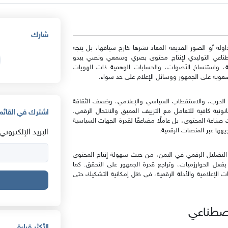
شارك
لة أو الصور القديمة المعاد نشرها خارج سياقها، بل يتجه
 الاصطناعي التوليدي لإنتاج محتوى بصري وسمعي ونصي يبدو
كة، واستنساخ الأصوات، والحسابات الوهمية ذات الهويات
 صعوبة على الجمهور ووسائل الإعلام على حد سواء.
ها الحرب، والاستقطاب السياسي والإعلامي، وضعف الثقافة
نية كافية للتعامل مع التزييف العميق والانتحال الرقمي.
اشترك في القائمة
صناعة المحتوى، بل عاملًا مضاعفًا لقدرة الجهات السياسية
يهها عبر المنصات الرقمية.
البريد الإلكتروني:
 التضليل الرقمي في اليمن، من حيث سهولة إنتاج المحتوى
بفعل الخوارزميات، وتراجع قدرة الجمهور على التحقق. كما
ات الإعلامية والأدلة الرقمية، في ظل إمكانية التشكيك حتى
اصطناعي
الأكثر قراءة