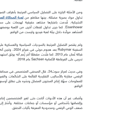
العامة.
ومن الأمثلة البارزة على التضليل السياسي المرتبط بأطراف الصر
لعبة المحاكاة الع
تداول مواد بصرية مضللة، بينها مقاطع من
Eisenhower. كما جرى تداول لقطات أخرى من اللعبة بو
المشاهد مولّدة داخل بيئة لعبة فيديو وليست من الواقع.
ولم يقتصر التضليل المرتبط بالسرديات السياسية والعسكرية على
قبالة عُمان عام 2013. كما فنّدت مقطعًا آخر زُعم أ
تدريبي على الفرقاطة الألمانية Sachsen عام 2018.
وفي حديث لمركز سوث24، قال الصحفي المتخصص ف
الرقمي مقارنة بالأساليب التقليدية القائمة على الشائعات والفب
للمعلومات سهّلا إنتاج المحتوى المضلل ونشره على نطاق أوسع، خ
الواقع.
وأضاف غبر أن هذه الأدوات أتاحت حتى لغير المتخصصين إنتاج
وإلصاقها بأشخاص أو مؤسسات أو جماعات مختلفة. وأشار إلى أن
ضعف الوعي الرقمي ومحدودية المعرفة بآليات التحقق.