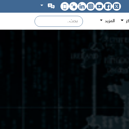
كز
المزيد