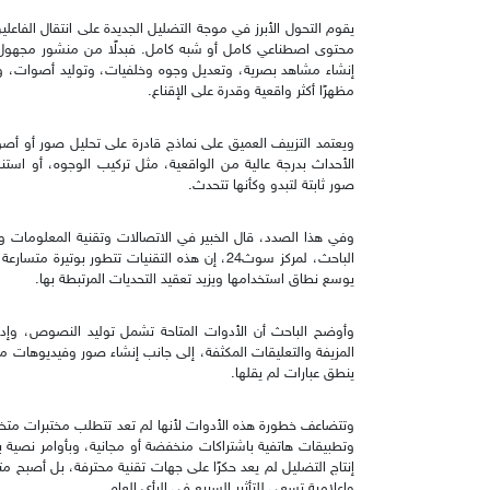
يقوم التحول الأبرز في موجة التضليل الجديدة على انتقال الفاعلين
محتوى اصطناعي كامل أو شبه كامل. فبدلًا من منشور مجهول أو
إنشاء مشاهد بصرية، وتعديل وجوه وخلفيات، وتوليد أصوات، وبن
مظهرًا أكثر واقعية وقدرة على الإقناع.
ويعتمد التزييف العميق على نماذج قادرة على تحليل صور أو أص
الأحداث بدرجة عالية من الواقعية، مثل تركيب الوجوه، أو اس
صور ثابتة لتبدو وكأنها تتحدث.
وفي هذا الصدد، قال الخبير في الاتصالات وتقنية المعلومات و
الباحث، لمركز سوث24، إن هذه التقنيات تتطور ب
يوسع نطاق استخدامها ويزيد تعقيد التحديات المرتبطة بها.
وأوضح الباحث أن الأدوات المتاحة تشمل توليد النصوص، وإدارة
المزيفة والتعليقات المكثفة، إلى جانب إنشاء صور وفيديوهات
ينطق عبارات لم يقلها.
وتتضاعف خطورة هذه الأدوات لأنها لم تعد تتطلب مختبرات متخص
وتطبيقات هاتفية باشتراكات منخفضة أو مجانية، وبأوامر نصية
إنتاج التضليل لم يعد حكرًا على جهات تقنية محترفة، بل أصبح 
وإعلامية تسعى للتأثير السريع في الرأي العام.