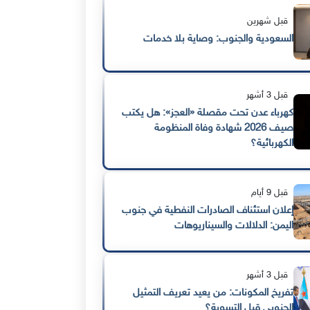
قبل شهرين
السعودية والجنوب: وصاية بلا خدمات
قبل 3 أشهر
كهرباء عدن تحت مقصلة «العجز»: هل يكتب
صيف 2026 شهادة وفاة المنظومة
الكهربائية؟
قبل 9 أيام
إعلان استئناف الصادرات النفطية في جنوب
اليمن: الدلالات والسيناريوهات
قبل 3 أشهر
تفريخ المكونات: من يعيد تعريف التمثيل
الجنوبي قبل التسوية؟