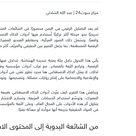
مركز سوث24 | عبد الله الشادلي
لم يعد التضليل الرقمي في اليمن محصورًا في الشائعات المتداو
تدريجيًا نحو مرحلة أكثر تركيبًا تُستخدم فيها أدوات الذكاء
واقعيًا. ويشمل ذلك الصور المركّبة، ومقاطع الفيديو المفبر
الرقمية المصطنعة، بما يجعل التمييز بين الحقيقي والمزيّف أكثر
يأتي هذا التحول داخل بيئة يمنية شديدة الهشاشة، تتداخل في
الرقمية، وتراجع الثقة بالمصادر، مع غياب أدوات مؤسسية وقانو
لذلك، لا يمثل الذكاء الاصطناعي هنا مجرد تطور تقني في أدوات 
والإعلامية والاجتماعية على إنتاج روايات مضللة، وتضخيمها، وتوج
ويناقش هذا التقرير كيف غيّرت أدوات الذكاء الاصطناعي طبيعة
المفبرك، وتوسّع استخدام الحسابات المزيفة، وتسارع الانتشار 
يتناول أثر هذه الأدوات على المجال العام، وعلى الثقة بالمؤسس
في المواد الحقيقية بذريعة أنها مولّدة أو معدّلة تقنيًا.
من الشائعة اليدوية إلى المحتوى ال