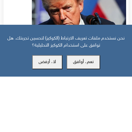
نحن نستخدم ملفات تعريف الارتباط (الكوكيز) لتحسين تجربتك. هل
توافق على استخدام الكوكيز التحليلية؟
قبل 27 يوم
نعم، أوافق
لا، أرفض
منظور دولي: هل انهارت هدنة واشنطن وطهران قبل أن تتحول إلى اتفاق؟
مركز سوث24 للأخبار والدراسات