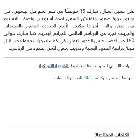
على سبيل المثال، شارك 15 موظفًا من خفر السواحل اليمنيين، في
يوليو، دورة صعود وتفتيش السفن لمدة أسبوعين ونصف الأسبوع
في عدن، والتي أجراها مكتب الأمم المتحدة المعني بالمخدرات
والجريمة كجزء من البرنامج العالمي للجرائم البحرية. كما شارك حوالي
150 من أعضاء حرس الحدود اليمني في خمسة دورات ممولة من قبل
هيئة مراقبة الحدود اليمنية وتدريب ممول لأمن الحدود في الرياض...
- الرابط الأصلي للتقرير باللغة الإنجليزية:
الخارجية الأمريكية
- ترجمة وتنقيح: مركز
سوث24
للأخبار والدارسات
الكلمات المفتاحية: