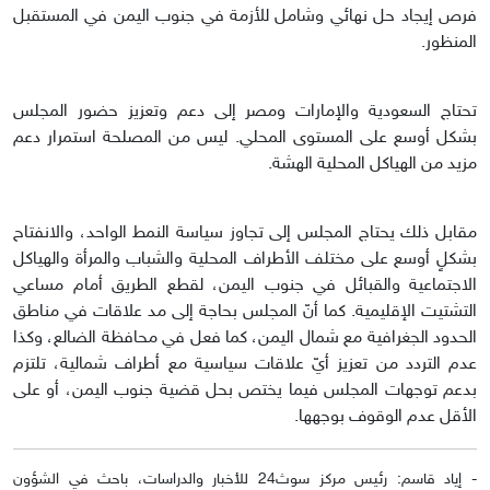
فرص إيجاد حل نهائي وشامل للأزمة في جنوب اليمن في المستقبل
المنظور.
تحتاج السعودية والإمارات ومصر إلى دعم وتعزيز حضور المجلس
بشكل أوسع على المستوى المحلي. ليس من المصلحة استمرار دعم
مزيد من الهياكل المحلية الهشة.
مقابل ذلك يحتاج المجلس إلى تجاوز سياسة النمط الواحد، والانفتاح
بشكلٍ أوسع على مختلف الأطراف المحلية والشباب والمرأة والهياكل
الاجتماعية والقبائل في جنوب اليمن، لقطع الطريق أمام مساعي
التشتيت الإقليمية. كما أنّ المجلس بحاجة إلى مد علاقات في مناطق
الحدود الجغرافية مع شمال اليمن، كما فعل في محافظة الضالع، وكذا
عدم التردد من تعزيز أيّ علاقات سياسية مع أطراف شمالية، تلتزم
بدعم توجهات المجلس فيما يختص بحل قضية جنوب اليمن، أو على
الأقل عدم الوقوف بوجهها.
- إياد قاسم: رئيس مركز سوث24 للأخبار والدراسات، باحث في الشؤون