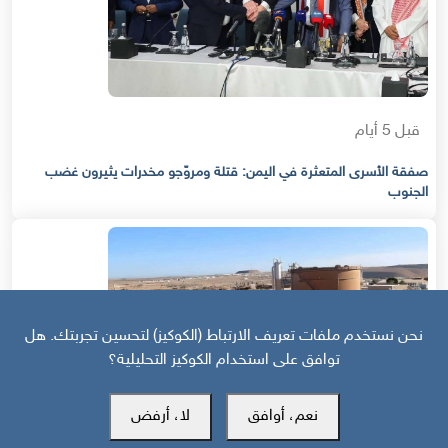
قبل 5 أيام
صفقة الأسرى المتعثرة في اليمن: قتلة ومروّجو مخدرات يثيرون غضب
الجنوب
نحن نستخدم ملفات تعريف الارتباط (الكوكيز) لتحسين تجربتك. هل
توافق على استخدام الكوكيز التحليلية؟
نعم، أوافق
لا، أرفض