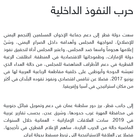
حرب النفوذ الداخلية
سعت دولة قطر إلى دعم جماعة الإخوان المسلمين (التجمع اليمني
للإصلاح)، لمواجهة المجلس وأهدافه داخل الصراع اليمني، وشنّ
إعلامها هجوماً واسعا ضد المجلس، واعتبر المجلس أداة لتحقيق نفوذ
دولة الإمارات، وطموحاتها الاقتصادية في المنطقة. انطلقت الرغبة
القطرية في دعم الأطراف المناهضة للمجلس، من حالة العداء الذي
تعيشه الدوحة وأبوظبي على خلفية مقاطعة الرباعية العربية لها في
يونيو 2017، فضلا عن تنافس اقتصادي ونفوذ تقوده البلَدان في أكثر
من مكان استراتيجي في آسيا وإفريقيا.
إلى جانب قطر، برز دور سلطنة عمان في دعم وتمويل قبائل جنوبية
في محافظة المهرة غرب حدودها، وشرق عدن، بحسب تقارير غربية
في 2019. سادت العلاقات الإماراتية - العمانية خلال السنوات
الماضية حالة من الحرب الباردة، ساهم الإعلام القطري في تأجيجها،
فضلا عن العلاقة الاستراتيجية التي تربط مسقط بدولة إيران.