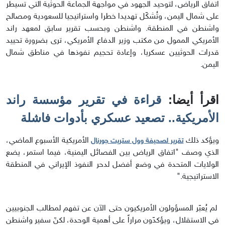
اتفاق الرياض، لتوحيد الجهود في مواجهة الجماعة الحوثية التي تسيطر
على شمال اليمن، وتُشكّل تهديدا خطرا واستراتيجيا للسعودية ومصالح
واشنطن في المنطقة. واشنطن وبحسب تقرير سابق لمعهد راند
الأمريكي الممول من مكتب وزير الدفاع الأمريكي، ترى بضرورة تحييد
قدرات الحوثيين عسكريا، وإعادة تحجيم نفوذها في مناطق شمال
اليمن.
اقرأ أيضا:
قراءة في تقرير مؤسسة راند
الأمريكية.. تصعيد عسكري بأدوات فاشلة
ويؤكد ذلك
الأمريكية الأسبوع الماضي،
تقرير لصحيفة وول ستريت جورنال
الذي وصف "اتفاق الرياض بين الفصائل اليمنية، فيما استمر، يضع
الولايات المتحدة في وضع أفضل لدحر النفوذ الإيراني في المنطقة
الاستراتيجية."
لم يُعبّر المسؤولون الأمريكيون حتى الآن عن تفهم لمطالب الجنوبيين
في الاستقلال، ويؤكدّون مراراً على أهمية الوحدة، لكنّ سفير واشنطن