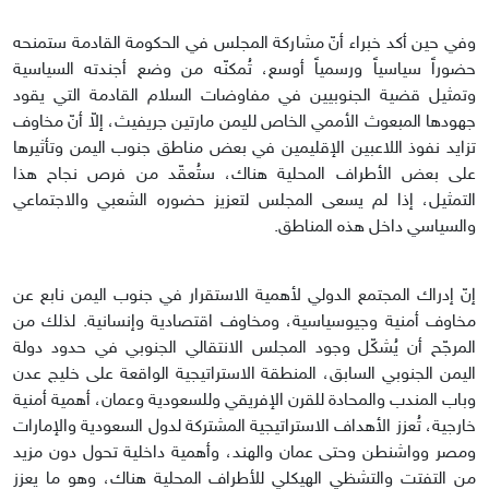
وفي حين أكد خبراء أنّ مشاركة المجلس في الحكومة القادمة ستمنحه
حضوراً سياسياً ورسمياً أوسع، تُمكنّه من وضع أجندته السياسية
وتمثيل قضية الجنوبيين في مفاوضات السلام القادمة التي يقود
جهودها المبعوث الأممي الخاص لليمن مارتين جريفيث، إلاّ أنّ مخاوف
تزايد نفوذ اللاعبين الإقليمين في بعض مناطق جنوب اليمن وتأثيرها
على بعض الأطراف المحلية هناك، ستُعقّد من فرص نجاح هذا
التمثيل، إذا لم يسعى المجلس لتعزيز حضوره الشعبي والاجتماعي
والسياسي داخل هذه المناطق.
إنّ إدراك المجتمع الدولي لأهمية الاستقرار في جنوب اليمن نابع عن
مخاوف أمنية وجيوسياسية، ومخاوف اقتصادية وإنسانية. لذلك من
المرجّح أن يُشكّل وجود المجلس الانتقالي الجنوبي في حدود دولة
اليمن الجنوبي السابق، المنطقة الاستراتيجية الواقعة على خليج عدن
وباب المندب والمحادة للقرن الإفريقي وللسعودية وعمان، أهمية أمنية
خارجية، تُعزز الأهداف الاستراتيجية المشتركة لدول السعودية والإمارات
ومصر وواشنطن وحتى عمان والهند، وأهمية داخلية تحول دون مزيد
من التفتت والتشظي الهيكلي للأطراف المحلية هناك، وهو ما يعزز