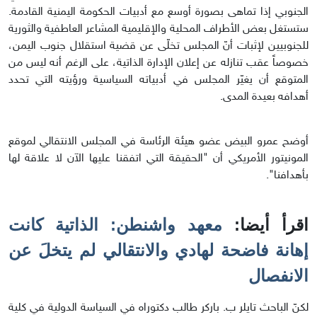
الجنوبي إذا تماهى بصورة أوسع مع أدبيات الحكومة اليمنية القادمة.
ستستغل بعض الأطراف المحلية والإقليمية المشاعر العاطفية والثورية
للجنوبيين لإثبات أنّ المجلس تخلّى عن قضية استقلال جنوب اليمن،
خصوصاً عقب تنازله عن إعلان الإدارة الذاتية، على الرغم أنه ليس من
المتوقع أن يغيّر المجلس في أدبياته السياسية ورؤيته التي تحدد
أهدافه بعيدة المدى.
أوضح عمرو البيض عضو هيئة الرئاسة في المجلس الانتقالي لموقع
المونيتور الأمريكي أن "الحقيقة التي اتفقنا عليها الآن لا علاقة لها
بأهدافنا".
اقرأ أيضا:
معهد واشنطن: الذاتية كانت
إهانة فاضحة لهادي والانتقالي لم يتخلَ عن
الانفصال
لكنّ الباحث تايلر ب. باركر طالب دكتوراه في السياسة الدولية في كلية