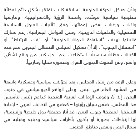
ولأنّ هياكل الحركة الجنوبية السابقة كانت تفتقر بشكلٍ دائم لمظلّة
تنظيمية سياسية موحّدة، واضحة الرؤية والاستراتيجية، وتنازعتها
ولاءات ورغبات بعض زعمائها، وفق تأثيرات الميول السياسية
التفصيلية والخلفيات التاريخية، وحتى العوامل الجغرافية، رغم تشارك
غالبيتها لهدف "استعادة الدولة الجنوبية" أو "فك الارتباط" أو
"استقلال الجنوب"، إلاّ أنّ تشكيل المجلس الانتقالي الجنوبي منح هذه
الكيانات مظلةً سياسيةً، استطاعت ردم جزء كبير من واقع تشظّي
واسع، وعزز الصوت الجنوبي القوي وحضوره محليا وخارجياً.
وعلى الرغم من إنشاء المجلس، بعد تحوّلات سياسية وعسكرية واسعة
في المشهد العام في اليمن، وعلى الواقع الجيوسياسي في جنوب
اليمن، إلّا أنّ وقوف الإمارات العربية المتحدة كداعم رئيس لتأسيس
هذا المجلس، ضمن سياق رؤيتها – كعضو في التحالف العربي - لإعادة
الاستقرار لمنطقة جنوب اليمن، قد أثار حفيظة دول خليجية وإقليمية،
لها ارتباطات بصورة أو بأخرى بأطراف سياسية ودينية وقبلية في
شمال اليمن وبعض مناطق الجنوب.