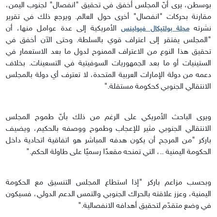
بوسطن، يرى أنّ المجلس أخفق في تحقيق "انفصال" لجنوب اليمن،
مقارنة بحركات "انفصال" أخرى حول العالم. ويرجع ذلك في تقرير
نشرته
الأمريكية إلى عدة عوامل منها، أن
مجلة بولتيكال فيولينس
"المجلس يفتقر إلى اعتراف قوي بالسلطة. وحتى الآن أخفق في
تحقيق هذا النوع من الاعتراف الممنوح لدول ما بعد الاستعمار في
الستينيات أو ما بعد الجمهوريات السوفيتية في التسعينات. بخلاف
دعمه من دولة الإمارات العربية المتحدة، لا تعترف أي دولة بالمجلس
الانتقالي الجنوبي كحكومة مستقلة."
ويرى الباحث الأمريكي على الرغم من ذلك بأنّ طموح المجلس
الانتقالي الجنوبي مثير للإعجاب وطموح ووصفه بالحكيم، ويضيف
باركر "من المرجح أن يكون هدفه المباشر هو اتفاقية اتحادية داخل
الحكومة اليمنية ..، التي تمنحه مقعدًا رسميًا على طاولة الحكم."
وبحسب مزاعم باركر "إذا استطاع المجلس التنسيق مع الحكومة
اليمنية، وعزز علاقته بالحراك الجنوبي والتمس الدعم الدولي، فسيكون
في وضع متقدّم لتحقيق أهدافه الانفصالية."