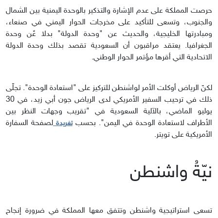
حرصت المملكة على عدم الإشارة والتذكير بالوحدة اليمنية بين الشمال
والجنوب، وتسعى للتأكيد على مخرجات الحوار اليمني في صنعاء،
ومبادرتها الخليجية، والحديث عن "وحدة الدولة" بدلا عًن وحدة
الجغرافيا. يعتقد مراقبون أن السعودية تقصد بذلك وحدة الدولة
الاتحادية التي أقرها مؤتمر الحوار الوطني.
لكنّ الرياض أوكلت الأمر لواشنطن للتركيز على "استعادة الوحدة". تجلّى
ذلك في ترحيب السفير الأمريكي لدى الرياض جون أبي زيد، في 30
يوليو الماضي، بالآلية السعودية في "تقريب وجهات النظر بين
الأطراف لاستعادة الوحدة في اليمن". بحسب
لصفحة السفارة
تغريدة
الأمريكية على تويتر.
نيّةُ واشنطن
تسعى استراتيجية واشنطن وتتفق معها المملكة في ضرورة إنجاح