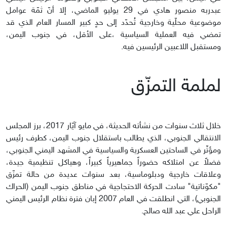
عبدربه منصور هادي في 29 يوليو الماضي، إلا أنّ ثمّة عوامل
موضوعية محلّية وخارجية تُحدّد إلى حدٍ كبير المسار العام الذي قد
تمضي فيه العملية السياسية ،على الأقل، في جنوب اليمن،
ومستقبل اللاعبين الرئيسين فيه.
لملمة التمزّق
خلال ثلاث سنوات من نشأته الحديثة، في مايو آيّار 2017، برز المجلس
الانتقالي الجنوبي، الذي يطالب باستقلال جنوب اليمن، كطرف رئيس
ومؤثّر في الساحتين العسكرية والسياسية في المشهد اليمني الجنوبي،
فضلاً عن امتلاكه حضوراً جماهيرياً كبيراً، وهياكل تنظيمية جيدة،
وعلاقات خارجية ودبلوماسية، بعد سنوات عديدة من حالة تمزّق
"مكوّناتية" سادت الحركة الاحتجاجية في مناطق جنوب اليمن (الحراك
الجنوبي)، التي انطلقت في العام 2007 إبان فترة نظام الرئيس اليمني
الراحل علي عبد الله صالح.