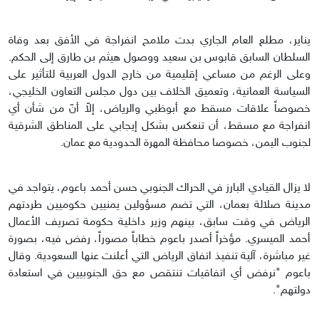
يناير، مطلع العام الجاري بدت ملامح انفراجة في الأفق بعد وفاة
السلطان السابق قابوس بن سعيد ووصول هيثم بن طارق إلى الحكم.
وعلى الرغم من مساعي إقليمية من خارج الدول العربية للتأثير على
السياسة العمانية، وتعميق الخلاف بين دول مجلس التعاون الخليجي،
خصوصاً علاقات مسقط مع أبوظبي والرياض، إلاّ أنّ من شأن أي
انفراجة مع مسقط، أن تنعكس بشكل إيجابي على المناطق الشرقية
لجنوب اليمن، خصوصا محافظة المهرة الحدودية مع عمان.
لا يزال القيادي البارز في الحراك الجنوبي حسن أحمد باعوم، يتواجد في
مدينة صلالة بعمان، التي تضم مسؤولين يمنيين حكوميين طردتهم
الرياض في وقت سابق، بينهم وزير داخلية حكومة تصريف الأعمال
أحمد الميسري. مؤخراً أصدر باعوم خطاباً مصوراً، رفض فيه، بصورة
غير مباشرة، آلية تنفيذ اتفاق الرياض التي أعلنت عنها السعودية. وقال
باعوم "نرفض أي اتفاقيات تنتقص مع حق الجنوبيين في استعادة
دولتهم".