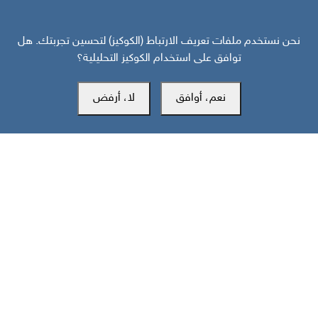
نحن نستخدم ملفات تعريف الارتباط (الكوكيز) لتحسين تجربتك. هل
توافق على استخدام الكوكيز التحليلية؟
المكتب الرئيسي
نعم، أوافق
لا، أرفض
سويسرا
southarbia24@gmail.com
south24.net
جميع الحقوق محفوظة لمركز سوث24 للأخبار والدراسات © 2019-2026 |
|
سياسة الخصوصية
إعدادات الكوكيز