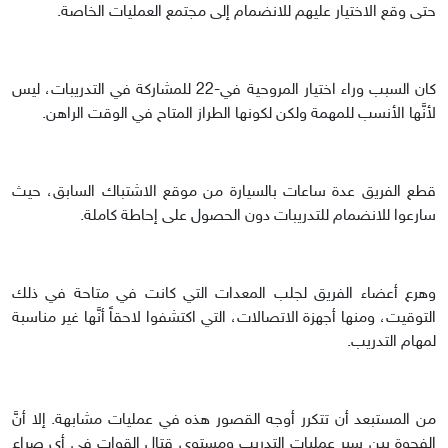
حتى وقع الاختيار عليهم للانضمام إلى مجتمع العمليات الخاصة.
كان السبب وراء اختيار المروحية في-22 للمشاركة في التدريبات، ليس
لأنَّها الأنسب للمهمة ولكن لكونها الطراز المتاح في الوقت الراهن.
قطع الفريق عدة ساعات بالسيارة من موقع الاشتباك السابق، حيث
سارعوا للانضمام للتدريبات دون الحصول على إحاطة كاملة.
وهرع أعضاء الفريق لجلب المعدات التي كانت في متاحة في ذلك
التوقيت، ومنها أجهزة الاتصالات، التي اكتشفوا لاحقاً أنَّها غير مناسبة
لمهام التدريب.
من المستبعد أن تتكرر أوجه القصور هذه في عمليات مشابهة. إلا أنَّ
الفجوة بين سير عمليات التدريب ومستوى قتال القوات في أي صراع