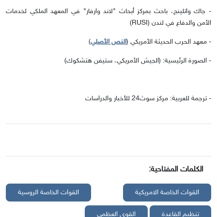
- جاك واتلينج، باحث بمركز أبحاث "لاند وارفار" في المعهد الملكي لخدمات
الأمن والدفاع في لندن (RUSI)
- معهد الحرب الحديثة الأمريكي (
النص الأصلي
)
- الصورة الرئيسية: (الجيش الأمريكي، ستيفن هتشكوك)
- ترجمة للعربية: مركز سوث24 للأخبار والدراسات
الكلمات المفتاحية:
القوات الخاصة الامريكية
القوات الخاصة الروسية
تنظيم القاعدة
القوى العظمى