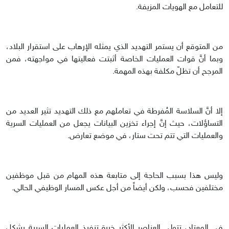
للتعامل مع الهويات المزيفة.
من المتوقع أن يستمر التهديد الذي يمثله الإرهاب على استقرار البلاد،
وبما أنَّ قوات العمليات الخاصة أثبتت فعاليتها في مواجهته، فمن
المرجح أن تظلّ مكلفة بهذه المهمة.
إلا أنَّ السلاسة المُفرطة في تعاملهم مع ذلك التهديد تثير العديد من
التساؤلات، حيث إنَّ إجراء تخزين البيانات يجعل من العمليات السرية
والعمليات التي تتم تحت ستار، في موضع تعارض.
وليس هذا بسبب الحاجة إلى متابعة هذه المهام من قبل موظفين
مختلفين فحسب، ولكن أيضاً من أجل عكس المسار الوظيفي الحالي.
في المعتاد، تتولى العناصر الأكثر خبرة تنفيذ العمليات السرية بشكل