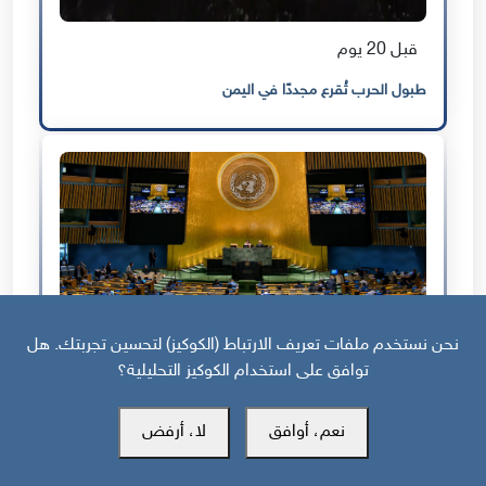
قبل 20 يوم
طبول الحرب تُقرع مجددًا في اليمن
نحن نستخدم ملفات تعريف الارتباط (الكوكيز) لتحسين تجربتك. هل
توافق على استخدام الكوكيز التحليلية؟
قبل شهرين
كيف كشف تصويت أممي ارتباك السياسة المناخية اليمنية؟
نعم، أوافق
لا، أرفض