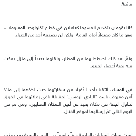
فائقة.
كانا يقومان بتقديم أنفسهما كعاملين في قطاع تكنولوجيا المعلومات،
وهو ما كان مقبولاً أمام العامة، ولكن لن يصدقه أحد من الخبراء.
وتمَّ بعد ذلك اصطحابهما من المطار، ونقلهما بعيداً إلى منزل يمكث
فيه بقية أعضاء الفريق.
في المساء، التقيا بأحد الأفراد من سفارتهما حيث أخذهما إلى ملاذ
آمن معروف باسم "النادي الروسي" لمقابلة باقي زملائهما في الفريق
لتناول الجعة في مكان بعيد عن أعين السكان المحليين، ومن ثم في
اليوم التالي تمَّ إرسالهما لموقع القتال.
لعبت قوات العمليات الخاصة دوراً حاسماً في الحرب السرية ضد تنظيم