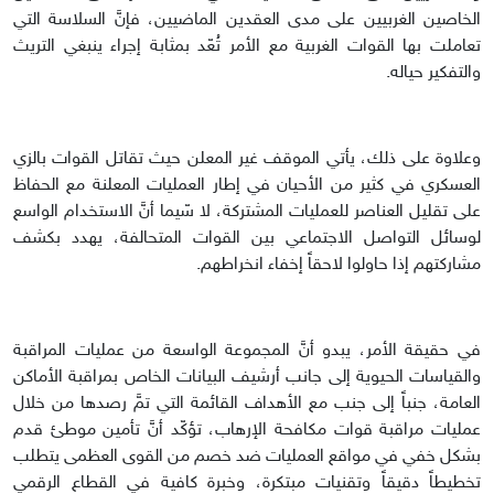
الخاصين الغربيين على مدى العقدين الماضيين، فإنَّ السلاسة التي
تعاملت بها القوات الغربية مع الأمر تُعّد بمثابة إجراء ينبغي التريث
والتفكير حياله.
وعلاوة على ذلك، يأتي الموقف غير المعلن حيث تقاتل القوات بالزي
العسكري في كثير من الأحيان في إطار العمليات المعلنة مع الحفاظ
على تقليل العناصر للعمليات المشتركة، لا سّيما أنَّ الاستخدام الواسع
لوسائل التواصل الاجتماعي بين القوات المتحالفة، يهدد بكشف
مشاركتهم إذا حاولوا لاحقاً إخفاء انخراطهم.
في حقيقة الأمر، يبدو أنَّ المجموعة الواسعة من عمليات المراقبة
والقياسات الحيوية إلى جانب أرشيف البيانات الخاص بمراقبة الأماكن
العامة، جنباً إلى جنب مع الأهداف القائمة التي تمَّ رصدها من خلال
عمليات مراقبة قوات مكافحة الإرهاب، تؤكّد أنَّ تأمين موطئ قدم
بشكل خفي في مواقع العمليات ضد خصم من القوى العظمى يتطلب
تخطيطاً دقيقاً وتقنيات مبتكرة، وخبرة كافية في القطاع الرقمي