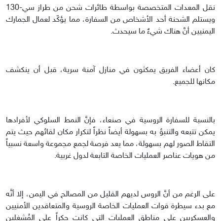
نقل المعدات المتخصصة بواسطة طائرات شحن من طراز سي-130
ويستلم الشحنة أحد الأشخاص من السفارة، مما يؤكّد لعمال الجمارك
اليمنيين أنَّ هناك شيءٌ ما سيحدث.
كان أعضاء الفريق يمكثون في منازل آمنة سرية، قبل أن ينكشف
مكانها للجميع.
بالنسبة للسفارة الروسية في صنعاء، فإنَّ النمط السلوكي لأفرادها
يمكن تتبعه والتنبؤ به بسهولة أيضاً نظراً لتكرار مكان لقائهم حيث يتم
التقاط الصور لهم بسهولة، مما يعد فرصة لجمع مجموعة واسعة نسبياً
من هويات عناصر العمليات الخاصة التابعة لدول غربية.
على الرغم من أنَّ الروس لديهم القليل من المصالح في اليمن، إلا أنَّه
مع بدء سيطرة قوات العمليات الخاصة الروسية والمتعاقدين الأمنيين
والعسكريين على مناطق العمليات التي كانت حكراً على المُشغلين