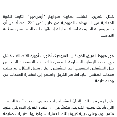
خلال التمرين، فشلت بطارية صواريخ "أرض-جو" التابعة للقوة
المعادية في استهداف المروحية من طراز "في-"22، فضلاً عن أن
حجم وسرعة المروحية أفشلا محاولة إخفائها خلف التضاريس بمنطقة
التدريب.
فور هبوط الفريق الذي كان بالمروحية، أظهرت أجهزة الاتصالات فشل
في تحديد الإشارة المطلوبة. ليتضح بذلك عدم الاستعداد الجيد من
قبل المشغلين أنفسهم. أحد المشغلين، على سبيل المثال، لم يجلب
معدات الطقس البارد لعناصر الفريق واضطر إلى استعارة المعدات من
وحدة حليفة.
على الرغم من ذلك، إلا أنَّ المشغلين لا يتحملون وحدهم أوجه القصور
التي شابت عملية التدريب. فضلاً عن أن أعضاء الفريق الأمريكي جنود
متمرسون وعلى دراية كبيرة بتلك العمليات، واجتازوا اختبارات صارمة