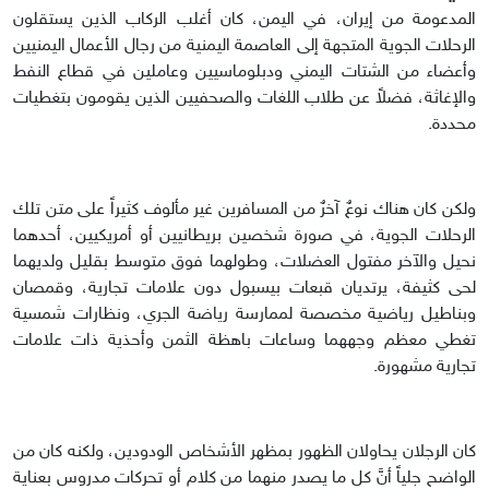
المدعومة من إيران، في اليمن، كان أغلب الركاب الذين يستقلون
الرحلات الجوية المتجهة إلى العاصمة اليمنية من رجال الأعمال اليمنيين
وأعضاء من الشتات اليمني ودبلوماسيين وعاملين في قطاع النفط
والإغاثة، فضلاً عن طلاب اللغات والصحفيين الذين يقومون بتغطيات
محددة.
ولكن كان هناك نوعٌ آخرٌ من المسافرين غير مألوف كثيراً على متن تلك
الرحلات الجوية، في صورة شخصين بريطانيين أو أمريكيين، أحدهما
نحيل والآخر مفتول العضلات، وطولهما فوق متوسط بقليل ولديهما
لحى كثيفة، يرتديان قبعات بيسبول دون علامات تجارية، وقمصان
وبناطيل رياضية مخصصة لممارسة رياضة الجري، ونظارات شمسية
تغطي معظم وجههما وساعات باهظة الثمن وأحذية ذات علامات
تجارية مشهورة.
كان الرجلان يحاولان الظهور بمظهر الأشخاص الودودين، ولكنه كان من
الواضح جلياً أنَّ كل ما يصدر منهما من كلام أو تحركات مدروس بعناية