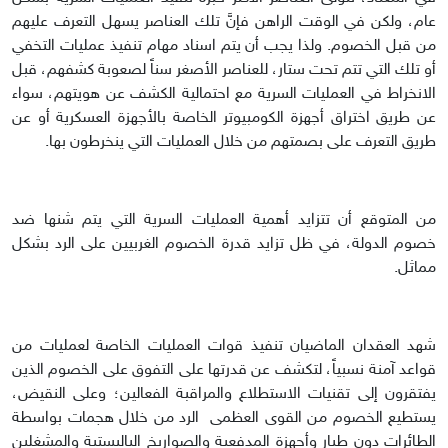
عام، ولكن في الوقت الراهن فإنَّ تلك العناصر يسهل التعرف عليهم
من قبل الخصوم. ولذا يجب أن يتم اسناد مهام تنفيذ عمليات التخفي
أو تلك التي تتم تحت ستار، للعناصر الأصغر سناً لصعوبة كشفهم، قبل
الانخراط في العمليات السرية مع احتمالية الكشف عن هويتهم، سواء
عن طريق اختراق أجهزة الكومبيوتر الخاصة بالأجهزة العسكرية أو عن
طريق التعرف على بصمتهم من خلال العمليات التي ينخرطون بها.
من المتوقع أن تتزايد أهمية العمليات السرية التي يتم شنها ضد
خصوم الدولة، في ظل تزايد قدرة الخصوم الغربيين على الرد بشكل
مماثل.
شهد العقدان الماضيان تنفيذ قوات العمليات الخاصة لعمليات من
قواعد آمنة نسبياً، لتكشف عن قدرتها على التفوق على الخصوم الذين
يفتقرون إلى تقنيات الاستطلاع والمراقبة الفعالين؛ وعلى النقيض،
يستطيع الخصوم من القوى العظمى الرد من خلال هجمات بواسطة
الطائرات دون طيار وأجهزة المدفعية والصواريخ الباليستية والمشغلين