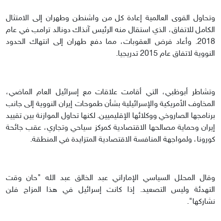
وتحاول القوى العالمية إعادة كل من واشنطن وطهران إلى الامتثال
الكامل للاتفاق، الذي استقال منه الرئيس آنذاك دونالد ترامب في عام
2018. وأعاد فرض العقوبات، مما دفع طهران إلى انتهاك الحدود
النووية لاتفاق عام 2015 تدريجيا.
وتشاطر أبوظبي، التي أقامت علاقات مع إسرائيل العام الماضي،
المخاوف الأمريكية والإسرائيلية بشأن طموحات إيران النووية إلى جانب
برنامجها الصاروخي ووكلائها الإقليميين. لكنها تحاول الموازنة بين تقييد
إيران وحماية مصالحها الاقتصادية كمركز سياحي وتجاري، عقب جائحة
كورونا، ولمواجهة المنافسة الاقتصادية المتزايدة في المنطقة.
وقال المحلل السياسي الإماراتي عبد الخالق عبد الله "حان وقت
التهدئة وليس التصعيد. إذا كانت إسرائيل في هذا المزاج فلن
نشاركها".