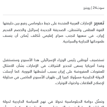
سوث24 | رويترز
تسير
الإمارات العربية المتحدة على خيط دبلوماسي رفيع بين حليفتها
القوة العظمى واشنطن، الصديقة الجديدة إسرائيل والخصم القديم
إيران، في سعيها لتجنب صراع إقليمي مُكلف يُمكن أن ينسف
طموحاتها التجارية والسياحية.
تستضيف أبوظبي رئيس الوزراء الإسرائيلي هذا الأسبوع وستستقبل
وفدا أمريكيا يسعى لتحذير الشركات في الإمارات بشأن الامتثال
للعقوبات المفروضة على إيران بسبب أنشطتها النووية. كما أرسلت
الدولة الخليجية مسؤولا كبيرا إلى طهران الأسبوع الماضى في محاولة
لإصلاح العلاقات واحتواء التوترات.
وتمثّل دوامة الدبلوماسية تحولا في نهج السياسة الخارجية لدولة