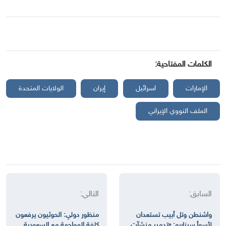
الكلمات المفتاحية:
الإمارات
اسرائيل
إيران
الولايات المتحدة
الملف النووي الإيراني
السابق:
التالي:
واشنطن وتل أبيب تستعدان
منظور دولي: الحوثيون يرفعون
لأسوأ سيناريو: «تدمير منشآت
كلفة المواجهة مع السعودية