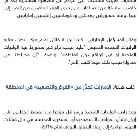
الإمارات العربية المتحدة، التي تتراجع عن المغامرة العسكرية بعد أن
خاضت سلسلة من الصراعات على مدى العقد الماضي، من اليمن إلى
ليبيا، وفقا لمسؤولين ومحللين ودبلوماسيين إقليميين إماراتيين.
وقال المسؤول الإماراتي الكبير أنور قرقاش أمام مركز أبحاث مقره
الولايات المتحدة الخميس "علينا تجنب نزاع كبير ستتورط فيه الولايات
المتحدة أو في الواقع دول المنطقة". وأضاف "إنّ مصلحتنا هي
محاولة تجنب ذلك مهما كلف الأمر".
ذات صلة:
الإمارات تحذّر من «الفراغ والتصعيد» في المنطقة
وقد زادت الولايات المتحدة وإسرائيل مؤخرا من الضغط الخطابي على
إيران بشأن العواقب الاقتصادية أو العسكرية المحتملة في حال فشلت
الجهود الرامية إلى إنقاذ الاتفاق النووي لعام 2015.