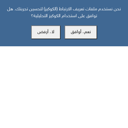
نحن نستخدم ملفات تعريف الارتباط (الكوكيز) لتحسين تجربتك. هل
توافق على استخدام الكوكيز التحليلية؟
نعم، أوافق
لا، أرفض
مركز سوث24 للأخبار والدراسات
مكتب عدن