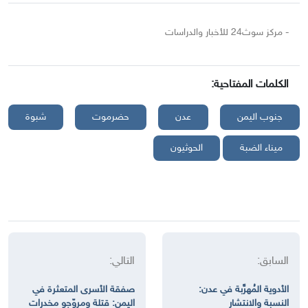
- مركز سوث24 للأخبار والدراسات
الكلمات المفتاحية:
جنوب اليمن
عدن
حضرموت
شبوة
ميناء الضبة
الحوثيون
السابق:
التالي:
الأدوية المُهرَّبة في عدن:
صفقة الأسرى المتعثرة في
النسبة والانتشار
اليمن: قتلة ومروّجو مخدرات