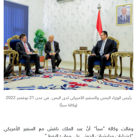
رئيس الوزراء اليمني والسفير الأميركي لدى اليمن، في عدن 21 نوفمبر 2022
(وكالة سبأ)
وقالت وكالة "سبأ" أنَّ عبد الملك ناقش مع السفير الأمريكي
"اعتداءات ميليشيات الحوثي على موانئ النفط."