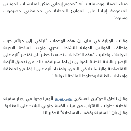
ميناء الضبة. ووصفته بـ أنه "هجوم إرهابي متكرر لميليشيات الحوثيين
المدعومة إيرانيا على الموانئ النفطية في محافظتي حضرموت
وشبوة".
وقالت الوزارة في بيان إنّ هذه الهجمات "ترتقي إلى جرائم حرب
وتخالف القوانين الدولية للنشاط البحري وتهدد الملاحة البحرية
الدولية"، واعتبرت "هذه الاعتداءات تصعيداً خطيراً لن تقتصر آثاره على
الإضرار بالبنية التحتية للموانئ بل لما سيرافقه ذلك من تعميق للأزمة
الاقتصادية والإنسانية في اليمن، وامتداد أثره على الإقليم والمنطقة
وإمدادات الطاقة وخطوط الملاحة الدولية."
وقال ناطق الحوثيين العسكري
أنّهم نجحوا في إجبار سفينة
يحيى سريع
نفطية -حاولت الاقتراب من ميناء الضبة جنوبي البلاد- على المغادرة.
وقال بأنّ "السفينة رفضت الاستجابة" لتحذيراتنا.