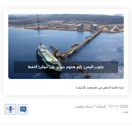
جنوب اليمن: رابع هجوم حوثي على موانئ النفط
ميناء الضبا النفطي في حضرموت (أرشيف)
21-11-2022 الساعة 7 مساءً بتوقيت
عدن