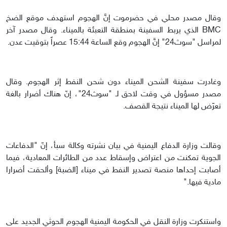
وقال مصدر محلي في حضرموت إنَّ الهجوم استهدف موقع الضخ
BMC الذي يربط السفينة بمنطقة التعبئة بالميناء. وقال مصدر آخر
لمراسل "سوث24" إنَّ الهجوم وقع الساعة 15:44 عصراً بتوقيت عدن.
وغادرت سفينة الشحن الميناء دون شحن النفط إثر الهجوم. وقال
مصدر مسؤول في وقت لاحق لـ "سوث24"، إنّ هناك أضرار بالغة
تعرّض لها الميناء نتيجة القصف.
وقالت وزارة الدفاع اليمنية في بيان نشرته وكالة سبأ، إنّ "الدفاعات
الجوية تمكنت من اعتراض وإسقاط عدد من الطائرات المعادية، فيما
أصابت إحداها منصة تصدير النفط في ميناء [الضبة] وألحقت أضرارا
مادية فيها."
واستنكرت وزارة النقل في الحكومة اليمنية الهجوم الحوثي الجديد على