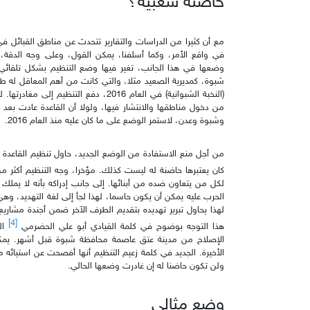
حاضنة شعبية؟
مع أن كثيرا من الدراسات والتقارير تتحدث عن مناطق القبائل في
في واقع الأمر، وكما أسلفنا، يمكن القول، وعلى وجه الدقة، 
وضعها في هذا الجانب، تغير فيها وضع التنظيم بشكل تلقا
شبوة، كمديرية الصعيد مثلا، والتي كانت من أهم المعاقل له طو
(النخبة الشبوانية) في العام 2016، دفع ا
وشبوة وعدن، لاستمر الوضع على ما كان عليه منذ العام 2016.
من أجل منع الاستفادة من الوضع الجديد، حاول تنظيم القاعدة ترغ
كان يعتبرها حاضنة له ليست كذلك. مؤخرا، وجه التنظيم أكثر من 
لكل من يتعاون ضده من أبنائها. إلى جانب إدراكه بأنه لا يملك
الحرب عليه يمكن أن يكون حاسما، لهذا لجأ إلى لغة التهديد، وهي لغ
لهذا يحاول تبرير تهديده بتقديم الطرف الآخر ضمن أجندة مشاري
[4]
هذا التوجه بوضوح في كلمة القيادي أبو علي الحضرمي
ال
الإصلاح من مدينة عتق عاصمة محافظة شبوة قبل أشهر. يمكن
الأخيرة. الجديد في كلمة زعيم التنظيم أنها أفصحت عن استيائ
ولن تكون حاضنا له إن غادرت وضعها الحالي.
وضع مثالي