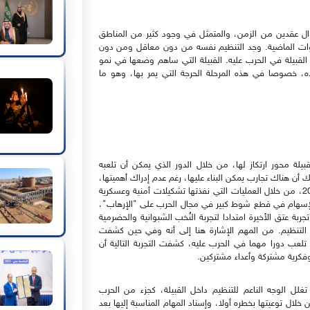
ال عقدين من الزمن، والمتمثل في وجود كثير من المناطق
نوات الماضية. وجد التنظيم نفسه من دون معاقل ومن دون
به القبيلة في الحرب عليه. القبيلة التي ساهم وضعها في نمو
ه، خصوصا في هذه المرحلة الحرجة التي يمر بها، وهو ما
لة محور ارتكاز لها، من خلال الدور الذي يمكن أن تلعبه
أن هناك تجارب يمكن البناء عليها، رغم عدم إدراك أهميتها،
كتجارب أبين وشبوة وساحل حضرموت بين العامين 2016 - 2017، من خلال العمليات التي نفذتها تشكيلات أمنية وعسكرية
لإسهام في قطع شوط كبير في مجال الحرب على "الإرهاب"،
 عتق الأخيرة امتدادا لتجربة النُخب الشبوانية والحضرمية
التنظيم. من المهم الإشارة هنا إلى أنه وفي حين كشفت
 تلعب دورا مهما في الحرب عليه، كشفت التجربة التالية أن
وفكرية مشتركة وأعداء مشتركين.
لل الوجه الناعم للتنظيم داخل القبيلة، كجزء من الحرب
خلال توعيتها بخطره أولا، وإسناد المهام المناسبة إليها بعد