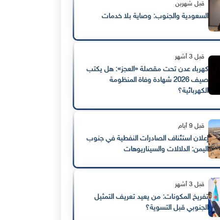
قبل شهرين
السعودية والجنوب: وصاية بلا خدمات
قبل 3 أشهر
كهرباء عدن تحت مقصلة «العجز»: هل يكتب
صيف 2026 شهادة وفاة المنظومة
الكهربائية؟
قبل 9 أيام
إعلان استئناف الصادرات النفطية في جنوب
اليمن: الدلالات والسيناريوهات
قبل 3 أشهر
تفريخ المكونات: من يعيد تعريف التمثيل
الجنوبي قبل التسوية؟