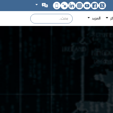
كز
المزيد