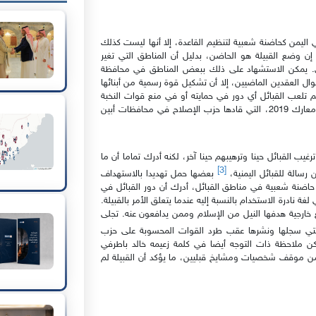
 اليمن كحاضنة شعبية لتنظيم القاعدة، إلا أنها ليست كذلك
إن وضع القبيلة هو الحاضن، بدليل أن المناطق التي تغير
ئي. يمكن الاستشهاد على ذلك ببعض المناطق في محافظة
ال العقدين الماضيين، إلا أن تشكيل قوة رسمية من أبنائها
لتنظيم إلى مغادرتها. لم تلعب القبائل أي دور في حمايته أو في منع قوات النخبة
من دخول مناطقها والانتشار فيها، ولولا أن القاعدة عادت بعد معارك 2019، التي قادها حزب الإصلاح في محافظات أبين
يب القبائل حينا وترهيبهم حينا آخر، لكنه أدرك تماما أن ما
[3]
رسالة للقبائل اليمنية،
بعضها حمل تهديدا بالاستهداف
 حاضنة شعبية في مناطق القبائل، أدرك أن دور القبائل في
ة نادرة الاستخدام بالنسبة إليه عندما يتعلق الأمر بالقبيلة.
ع خارجية هدفها النيل من الإسلام وممن يدافعون عنه. تجلى
تي سجلها ونشرها عقب طرد القوات المحسوبة على حزب
 ملاحظة ذات التوجه أيضا في كلمة زعيمه خالد باطرفي
ه من موقف شخصيات ومشايخ قبليين، ما يؤكد أن القبيلة لم