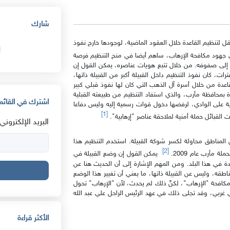
شارك
 لتنظيم القاعدة خلال العقود الماضية، لوجودها خارج نفوذ
لى جهود مكافحة الإرهاب، ساهم أيضا في منح التنظيم فرصة
 إلى صفوفه. من خلال تتبع هويات عناصره، يمكن القول إن
، كان نفوذ التنظيم داخل القبيلة أكبر من القبيلة ذاتها،
عدة من خلال أسرة آل الذهب التي كان لها نفوذ قبلي كبير
بمحافظة مأرب، والذي استفاد التنظيم من طبيعته القبلية
اشترك في القائمة
ة على الوادي، لرفضها دخول قوات رسمية إليه وليس دفاعا
[1]
البريد الإلكتروني:
 المناطق محاولة لكسر شوكة القبيلة. استخدم التنظيم هذا
[2]
 مأرب عام 2009.
يمكن القول إن وضع القبيلة في
ة في هذا البلد. ومن المهم الإشارة إلى أن الحديث هنا عن
قه، وليس عن القبيلة ذاتها، ما يعني أن تغيير هذا الوضع
كافحة "الإرهاب"، لكنَّ ذلك لم يحدث، لأن "الإرهاب" تحول
ربي، وقد تجلى ذلك في عهد الرئيس الراحل علي عبد الله
الأكثر قراءة