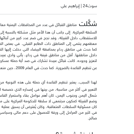
سوث24 | إبراهيم علي
شكَّلت
مناطق القبائل في عدد من المحافظات اليمنية معاقل
السلطة المركزية. إلى جانب أن هذا الأمر مثل مشكلة بالنسبة إ
للاستقطاب داخل القبيلة، وقد نجح في ضم عدد كبير من أبنائها
معظمهم ينتمي إلى المناطق ذات الطابع القبلي. في بعض الفترات
كما حدث في مناطق رداع بمحافظة البيضاء التي دخلت إليها القا
داخل مناطقها. أقل من مناطق قيفة في رداع، يأتي وادي عبيدة 
لتعزيز وجوده. كانت قبائل عبيدة تشارك في صد أية حملة عسكري
عن تنظيم القاعدة بالضرورة. كما حدث في العام 2009، حين منعت القبائل حملة أمنية لملاحقة عناصر "إرهابية".
لهذا السبب، يعتبر تنظيم القاعدة أي حملة على هذه النوعية من
التعبير في أكثر من مناسبة، من بينها في إصداره الذي خصصه لحملة
شمال اليمن وجنوب اليمن، كان أهم عوامل بقاء واستمرار القاعد
وضع القبيلة كمكون مجتمعي لا سلطة للحكومة المركزية على مناط
كان مسئولية السلطات المتعاقبة، وكان يُفترض أن يسبق عملية م
في كثير من المراحل إلى ورقة للحصول على دعم مالي وسياسي غ
صالح.