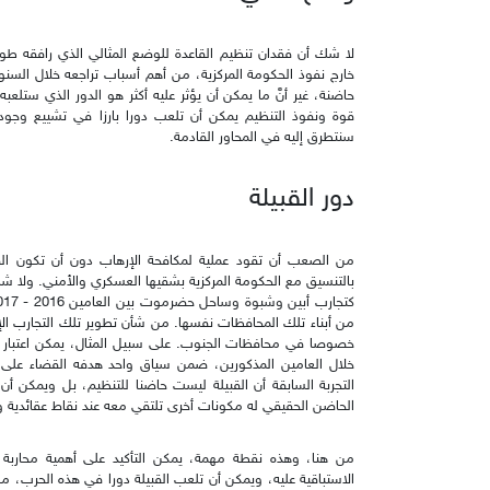
لا شك أن فقدان تنظيم القاعدة للوضع المثالي الذي رافقه طو
خارج نفوذ الحكومة المركزية، من أهم أسباب تراجعه خلال الس
حاضنة، غير أنَّ ما يمكن أن يؤثر عليه أكثر هو الدور الذي ستلع
قوة ونفوذ التنظيم يمكن أن تلعب دورا بارزا في تشييع وجود
سنتطرق إليه في المحاور القادمة.
دور القبيلة
من الصعب أن تقود عملية لمكافحة الإرهاب دون أن تكون القبي
بالتنسيق مع الحكومة المركزية بشقيها العسكري والأمني. ولا شك 
من أبناء تلك المحافظات نفسها. من شأن تطوير تلك التجارب ا
خصوصا في محافظات الجنوب. على سبيل المثال، يمكن اعتبار تجربة
خلال العامين المذكورين، ضمن سياق واحد هدفه القضاء على 
التجربة السابقة أن القبيلة ليست حاضنا للتنظيم، بل ويمكن أن
الحاضن الحقيقي له مكونات أخرى تلتقي معه عند نقاط عقائدية 
من هنا، وهذه نقطة مهمة، يمكن التأكيد على أهمية محاربة تغ
الاستباقية عليه، ويمكن أن تلعب القبيلة دورا في هذه الحرب، من 