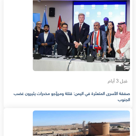
قبل 3 أيام
صفقة الأسرى المتعثرة في اليمن: قتلة ومروّجو مخدرات يثيرون غضب
الجنوب