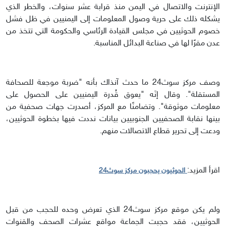
الإنترنت والاتصال في اليمن منذ قرابة عشر سنوات، والخطر الذي
يشكله ذلك على حرية وصول المعلومات إلى اليمنيين في ظل فشل
خصوم الحوثيين في مجلس القيادة الرئاسي والحكومة التي تتخذ من
عدن مقرًا لها في صناعة البدائل المناسبة.
وصف مركز سوث24 ما حدث آنذاك بأنه "ضربة موجعة للصحافة
المستقلة". وقال إنَه "يعوق قُدرة اليمنيين على الحصول على
معلومات موثوقة". وتضامنًا مع المركز، أصدرت جهات صحفية من
بينها نقابة الصحفيين الجنوبيين بيانات نددت فيها بخطوة الحوثيين،
ودعت إلى تحرير قطاع الاتصالات منهم.
اقرأ المزيد:
الحوثيون يحجبون مركز سوث24
ولم يكن موقع مركز سوث24 الذي تعرض وحده للحجب من قبل
الحوثيين، فقد حجبت الجماعة مواقع عشرات الصحف والقنوات