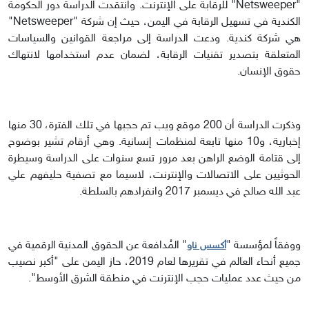
"Netsweeper" للرقابة على الإنترنت. وانتقدت الدراسة دور الحكومة
الكندية في تسهيل الرقابة في اليمن، حيث إن شركة "Netsweeper"
هي شركة كندية. ودعت الدراسة إلى مراجعة القوانين والسياسات
المتعلقة بتصدير تقنيات الرقابة، لضمان عدم استخدامها لانتهاك
حقوق الإنسان.
وذكرت الدراسة أن 200 موقع ويب تم حجبها في تلك الفترة، 30 منها
إخبارية، و10 منها تابعة لمنظمات إنسانية. وهي أرقام تشير بوضوح
إلى قتامة الوضع الراهن بعد مرور تسع سنوات على الدراسة وسيطرة
الحوثيين على الاتصالات والإنترنت، لاسيما مع تصفية حليفهم علي
عبد الله صالح في ديسمبر 2017 وانفرادهم بالسلطة.
ووفقاً لمؤسسة "
" المُدافعة عن الحقوق المدنية الرقمية في
أكسس ناو
جميع أنحاء العالم في تقريرها لعام 2019، حاز اليمن على "أكبر نصيب
من حيث عدد عمليات حجب الإنترنت في منطقة الشرق الأوسط".