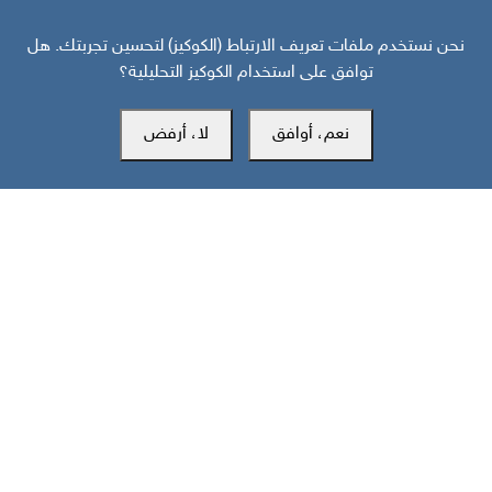
نحن نستخدم ملفات تعريف الارتباط (الكوكيز) لتحسين تجربتك. هل
توافق على استخدام الكوكيز التحليلية؟
قبل 16 يوم
نعم، أوافق
لا، أرفض
خارطة تفاعلية: تصعيد سعودي حوثي وهجمات على جبهات الجنوب
والساحل تخلّف 43 قتيلا
مركز سوث24 للأخبار والدراسات
مكتب عدن