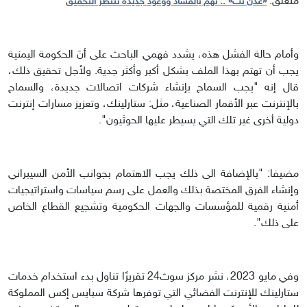
مُتعلق:
«عدن نت» .. تُهم بالفساد ووعود جديدة تنتظر التحقيق
وأمام حالة الفشل هذه، يشدد فهمي الباحث على أنَ الحكومة اليمنية
يجب أن تهتم بهذا الملف بشكل أكبر وأكثر جدية. ولأجل تحقيق ذلك،
قال إنه "يجب السماح بإنشاء شركات اتصالات جديدة، والسماح
بالإنترنت عبر الأقمار الصناعية، مثل: ستارلينك، وتعزيز مسارات إنترنت
دولية أخرى غير تلك التي يسيطر عليها الحوثيون".
مضيفا: "بالإضافة الى ذلك يجب الاهتمام بجوانب الأمن السيبراني
وإنشاء الفرق المختصة بذلك والعمل على رسم سياسات واستراتيجيات
أمنية رقمية للمؤسسات والجهات الحكومية وتشجيع القطاع الخاص
على ذلك".
وفي مايو 2023، نشر مركز سوث24 تقريرًا تناول بدء استخدام خدمات
ستارلينك للإنترنت الفضائي التي توفرها شركة سبايس إكس المملوكة