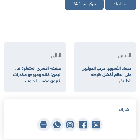
ستارلينك
مركز سوث24
السابق:
التالي:
حصاد الأسبوع: حرب الحوثيين
صفقة الأسرى المتعثرة في
على العالم تُفشل خارطة
اليمن: قتلة ومروّجو مخدرات
الطريق
يثيرون غضب الجنوب
شارك