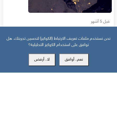
قبل 5 أشهر
مستقبل ومحددات التحالفات الناشئة في منطقة الشرق الأوسط
نحن نستخدم ملفات تعريف الارتباط (الكوكيز) لتحسين تجربتك. هل
توافق على استخدام الكوكيز التحليلية؟
نعم، أوافق
لا، أرفض
مركز سوث24 للأخبار والدراسات
مكتب عدن