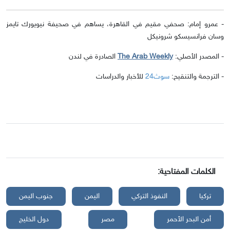
-
عمرو إمام: صحفي مقيم في القاهرة، يساهم في صحيفة نيويورك تايمز
وسان فرانسيسكو شرونيكل
-
المصدر الأصلي:
The Arab Weekly
الصادرة في لندن
- الترجمة والتنقيح:
سوث24
للأخبار والدراسات
الكلمات المفتاحية:
تركيا
النفوذ التركي
اليمن
جنوب اليمن
أمن البحر الأحمر
مصر
دول الخليج