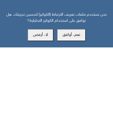
نحن نستخدم ملفات تعريف الارتباط (الكوكيز) لتحسين تجربتك. هل
توافق على استخدام الكوكيز التحليلية؟
المكتب الرئيسي
نعم، أوافق
لا، أرفض
سويسرا
southarbia24@gmail.com
south24.net
جميع الحقوق محفوظة لمركز سوث24 للأخبار والدراسات © 2019-2026 |
|
سياسة الخصوصية
إعدادات الكوكيز