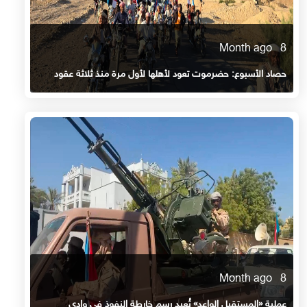
8 Month ago
حصاد الأسبوع: حضرموت تعود لأهلها لأول مرة منذ ثلاثة عقود
8 Month ago
عملية «المستقبل الواعد» تُعيد رسم خارطة النفوذ في وادي