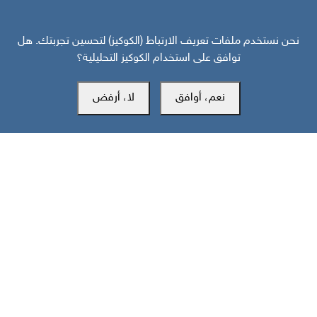
نحن نستخدم ملفات تعريف الارتباط (الكوكيز) لتحسين تجربتك. هل
توافق على استخدام الكوكيز التحليلية؟
المكتب الرئيسي
نعم، أوافق
لا، أرفض
سويسرا
southarbia24@gmail.com
south24.net
جميع الحقوق محفوظة لمركز سوث24 للأخبار والدراسات © 2019-2026 |
|
سياسة الخصوصية
إعدادات الكوكيز