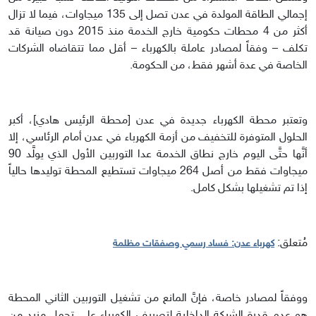
إجمالي الطاقة المولدة في عدن تصل إلى 135 ميجاوات، فيما لا تزال
أكثر من 4 محطات حكومية خارج الخدمة منذ 2015 دون صيانة قد
تكلف – وفقاً لمصادر عاملة بالكهرباء – أقل مما تتقاضاه الشركات
الخاصة في عدة أشهر فقط، من الحكومة.
وتعتبر محطة الكهرباء جديدة في عدن [محطة الرئيس هادي]، أكبر
الحلول المتوفرة للتخفيف من أزمة الكهرباء في عدن أمام الرئاسي، إلا
أنَّها حتَّى اليوم خارج نطاق الخدمة عدا التوربين الأول الذي يولَّد 90
ميجاوات فقط من أصل 264 ميجاوات تستطيع المحطة توليدها حالياً
إذا تم تشغيلها بشكل كامل.
مُتعلق:
كهرباء عدن: فساد رسمي وصفقات مظلمة
ووفقاً لمصادر خاصة، فإنَّ المانع من تشغيل التوربين الثاني المحطة
هو عدم قدرة الشبكة الداخلية لتصريف الكهرباء على تحمل مزيد من