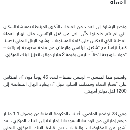
العملة
وتجدر الإشارة إلى العديد من الملفات الأخرى المرتبطة بمعيشة السكان
التي لم يتم حلحلتها حتَّى الآن من قبل الرئاسي، مثل انهيار العملة
المحلية الذي انعكس على كافة المستويات. وشهد الريال اليمني تحسنا
كبيراً تزامناً مع تشكيل الرئاسي والإعلان عن منحة سعودية إماراتية –
تحولت لوديعة لاحقاُ - لليمن بقيمة 2 مليار دولار، لتعزيز البنك المركزي.
واستمر هذا التحسن – الرقمي فقط – لمدة 45 يوماً دون أي انعكاس
على أسعار الغذاء ومختلف السلع، قبل أن يعاود الريال انخفاضه إلى
1200 لكل دولار أمريكي.
وفي 23 نوفمبر الماضي، أعلنت الحكومة اليمنية عن وصول 1.1 مليار
درهم إماراتي من الوديعة السعودية الإماراتية إلى البنك المركزي، بعد
أشهر من المفاوضات واللقاءات بين قيادة البنك المركزي اليمني