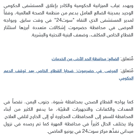
ويهدد غياب الميزانية الحكومية والكادر بإغلاق المستشفى الحكومي
الوحيد بمدينة الضالع العامل بدعم من منظمة الصحة العالمية، وفقاً
لمدير المستشفى الذي التقاه "سوث24" في وقت سابق. ويواجه
المرضى في محافظة حضرموت إشكالات متعددة أبرزها استئثار
القطاع الخاص المكلف، وضعف البنية التحتية والبشرية.
مُُتعلق:
الضالع: محافظة الحد الأدنى من الخدمات
مُتعلق:
المرضى في حضرموت: ضحايا القطاع الخاص بعد توقف الدعم
الحكومي
كما يواجه القطاع الصحي بمحافظة شبوة، جنوب اليمن، نقصاً في
المعدات والكفاءات والتجهيزات الطبيّة، ما يدفع الكثير من أبناء
المحافظة للسفر إلى المحافظات المجاورة أو إلى الخارج لتلقي العلاج.
ولا يختلف الحال كثيراً في محافظة المهرة كما تم رصده في نزول
ميداني نفذَّه مركز سوث24 في يونيو الماضي.