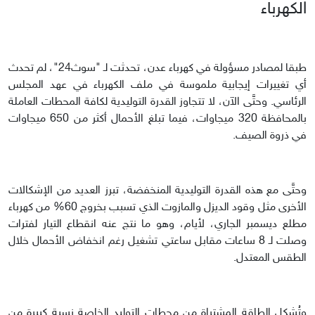
الكهرباء
طبقا لمصادر مسؤولة في كهرباء عدن، تحدثت لـ "سوث24"، لم تحدث
أي تغييرات إيجابية ملموسة في ملف الكهرباء في عهد المجلس
الرئاسي. وحتَّى الآن، لا تتجاوز القدرة التوليدية لكافة المحطات العاملة
بالمحافظة 320 ميجاوات، فيما تبلغ الأحمال أكثر من 650 ميجاوات
في ذروة الصيف.
وحتَّى مع هذه القدرة التوليدية المنخفضة، تبرز العديد من الإشكالات
الأخرى مثل وقود الديزل والمازوت الذي تسبب بخروج 60% من كهرباء
مطلع ديسمبر الجاري، لأيام، وهو ما نتج عنه انقطاع التيار لفترات
وصلت لـ 8 ساعات مقابل ساعتي تشغيل رغم انخفاض الأحمال خلال
الطقس المعتدل.
وتُشكل الطاقة المشتراة من محطات التوليد الخاصة نسبة كبيرة من