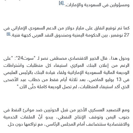
[4]
ومسؤولين في السعودية والإمارات.
كما تم توقيع اتفاق على مليار دولار من الدعم السعودي الإماراتي في
[5]
27 نوفمبر، بين الحكومة اليمنية وصندوق النقد العربي كجهة فنية.
وحول هذا، قال الخبير الاقتصادي مصطفى نصر لـ "سوث24": "على
الرغم من إعلان البنك المركزي استيفاء كل متطلبات واشتراطات
الوديعة المالية السعودية الإماراتية ولقاء قيادة البنك بالرئيس العليمي
في 13 يوليو الماضي، بعد ثلاثة أيام فقط من خطاب عيد الأضحى
الذي أكد استيفاء المتطلبات، لم تصل الوديعة كاملة حتَّى الآن."
ومع التصعيد العسكري الأخير من قبل الحوثيين ضد موانئ النفط في
جنوب اليمن وتوقف الإنتاج النفطي، يبدو أنَّ الملفات الخدمية
والاقتصادية ستتضاعف أمام المجلس الرئاسي، مع تراكمها دون حل.