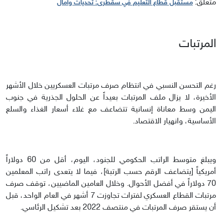
مُتعلق:
مستقبل قطاع التعليم في سقطرى: تحديات وآمال
المرتبات
رغم التحسن النسبي في انتظام صرف مرتبات العسكريين خلال الأشهر
الأخيرة، لا يزال ملف المرتبات بعيداً عن الحلول الجذرية في جنوب
اليمن وسط معاناة إنسانية تتضاعف مع غلاء أسعار الغذاء والسلع
الأساسية، وانهيار الاقتصاد.
ويبلغ متوسط الراتب الحكومي للجنود، اليوم، أقل من 60 دولاراً
أمريكياً [يتضاعف الرقم حسب الرتبة]، فيما لا يتعدى راتب المعلمين
70 دولاراً في أفضل الأحوال. وخلال العامين الماضيين، توقف صرف
مرتبات القطاع العسكري لفترات تجاوزت 7 أشهر في العام الواحد، قبل
أن يستقر صرف المرتبات في منتصف 2022 بعد تشكيل الرئاسي.