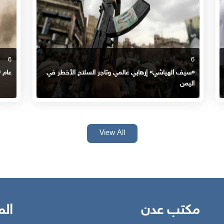
6
6
«سيف الهياشي» إرهابي عالمي وتاجر السلاح الأخطر في
عام 2020 .. أقلع من مطار بغداد وحط في مطار عدن
اليمن
View All
مكتب عدن
الم