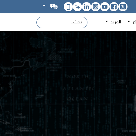
كز
المزيد